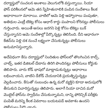
దర్యాప్తులో సంచలన అంశాలు వెలుగులోకి వస్తున్నాయి. సియా
ఫోన్ పరిశీలనలో ఆమె తన స్నేహితురాలికి పంపిన సందేశాలు కీలక
ఆధారాలుగా మారాయి. వాటిలో ఆమె పెళ్లి ఆహ్వానాలు పంపుతూ,
అతిథుల ఎంట్రీ టికెట్ల కోసం ఆధార్ కార్డు పంపాలని కోరినట్లు పోలీసులు
గుర్తించారు. అయితే అసలు జరగని పెళ్లి కోసం టికెట్లు బుక్
చేస్తున్నానని ఆమె సందేశాల్లో పేర్కొన్నట్లు తెలిసింది. దీని ఆధారంగా
కేతన్‌ను పెళ్లి దశ నుంచే లక్ష్యంగా చేసుకున్నట్లు పోలీసులు
అనుమానిస్తున్నారు.
అదేవిధంగా కేసు దర్యాప్తులో నిందితుల ఫోన్‌లలో తొలగించిన కాల్స్,
చాట్స్, ఇతర డిజిటల్ డేటాను తిరిగి పొందినట్లు పోలీసులు కోర్టుకు
తెలిపారు. వారు కోడ్ భాషలో మాట్లాడుకున్నట్లు ఆధారాలు
లభించాయని, వాటిని డీకోడ్ చేయడానికి ప్రయత్నిస్తున్నట్లు
వెల్లడించారు. కేసుతో సంబంధం ఉన్న మరో వ్యక్తిని కూడా అదుపులోకి
తీసుకుని విచారిస్తున్నట్లు తెలిపారు. అలాగే సియా దాచిన మరో
మొబైల్ ఫోన్‌ను స్వాధీనం చేసుకున్నామని, దాన్ని ఫోరెన్సిక్ పరీక్షకు
పంపితే మరిన్ని కీలక వివరాలు బయటపడే అవకాశం ఉందని
పోలీసులు పేర్కొన్నారు.