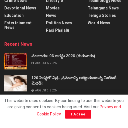
Crime News
Lifestyle
Technology News
Devotional News
Movies
Telangana News
Education
News
Telugu Stories
Entertainment
Politics News
World News
News
Rasi Phalalu
Recent News
పంచాంగం: 06 ఆగస్టు 2026 (గురువారం)
AUGUST 6, 2026
120 సెకన్లలో నిద్ర.. ప్రపంచాన్ని ఆకట్టుకుంటున్న మిలిటరీ
మెథడ్!
AUGUST 5, 2026
This website uses cookies. By continuing to use this website you
are giving consent to cookies being used. Visit our
Privacy and
Cookie Policy
.
I Agree
About
Advertise
Privacy & Policy
Contact