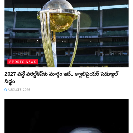
SPORTS NEWS
2027 వన్డే వరల్డ్‌కప్‌కు మార్గం ఇదే.. క్వాలిఫైయర్ షెడ్యూల్
సిద్ధం
AUGUST 5, 2026