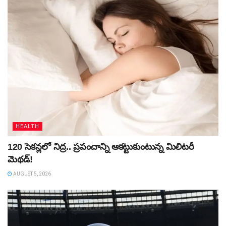
HEALTH
120 సెకన్లలో నిద్ర.. ప్రపంచాన్ని ఆకట్టుకుంటున్న మిలిటరీ
మెథడ్!
AUGUST 5, 2026