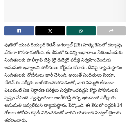
పుణెలో యువ రియల్టర్ కేతన్ అగర్వాల్ (26) హత్య కేసులో దర్యాప్తు
వేగంగా కొనసాగుతోంది. ఈ కేసులో మరిన్ని ఆధారాలు సేకరించేందుకు
నిందితులకు పాలీగ్రాఫ్ టెస్ట్ (లై డిటెక్టర్ పరీక్ష) నిర్వహించేందుకు
అనుమతి ఇవ్వాలని పోలీసులు కోర్టును కోరారు. దీనిపై న్యాయస్థానం
నిందితులకు నోటీసులు జారీ చేసింది. అయితే నిందితులు సియా,
చేతన్ ఈ పరీక్షకు అంగీకరించకపోవడంతో, వారి సమ్మతి లేకుండా
ఎటువంటి నిజ నిర్ధారణ పరీక్షలు నిర్వహించవద్దని కోర్టు పోలీసులకు
స్పష్టం చేసింది. స్వచ్ఛందంగా అంగీకరిస్తే తప్ప ఇటువంటి పరీక్షలకు
అనుమతి ఇవ్వలేమని న్యాయస్థానం పేర్కొంది. ఈ కేసులో ఇద్దరికి 14
రోజుల పోలీసు కస్టడీ విధించడంతో వారిని యరవాడ సెంట్రల్ జైలుకు
తరలించారు.