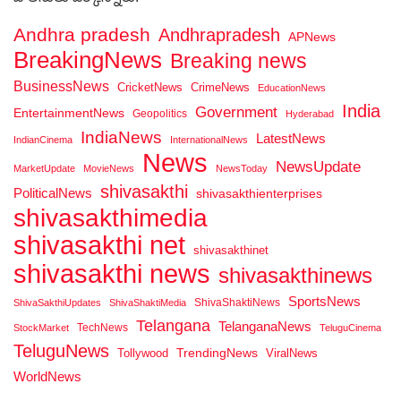
Andhra pradesh
Andhrapradesh
APNews
BreakingNews
Breaking news
BusinessNews
CricketNews
CrimeNews
EducationNews
India
Government
EntertainmentNews
Geopolitics
Hyderabad
IndiaNews
LatestNews
IndianCinema
InternationalNews
News
NewsUpdate
MarketUpdate
MovieNews
NewsToday
shivasakthi
PoliticalNews
shivasakthienterprises
shivasakthimedia
shivasakthi net
shivasakthinet
shivasakthi news
shivasakthinews
SportsNews
ShivaShaktiNews
ShivaSakthiUpdates
ShivaShaktiMedia
Telangana
TelanganaNews
TechNews
StockMarket
TeluguCinema
TeluguNews
Tollywood
TrendingNews
ViralNews
WorldNews