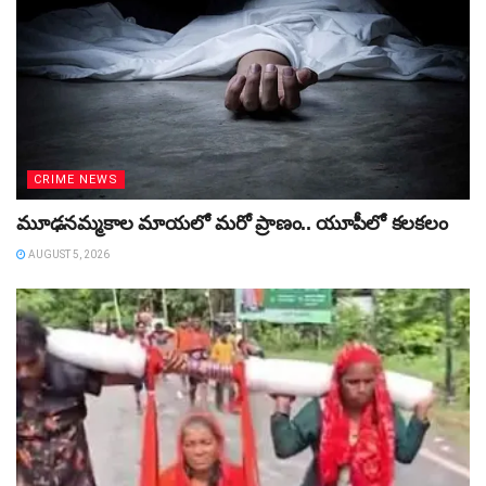
CRIME NEWS
మూఢనమ్మకాల మాయలో మరో ప్రాణం.. యూపీలో కలకలం
AUGUST 5, 2026