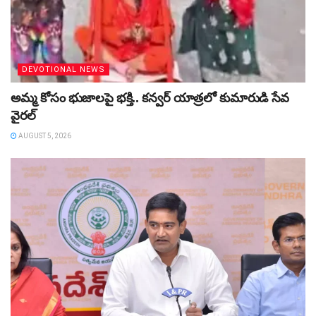
DEVOTIONAL NEWS
అమ్మ కోసం భుజాలపై భక్తి.. కన్వర్‌ యాత్రలో కుమారుడి సేవ
వైరల్
AUGUST 5, 2026