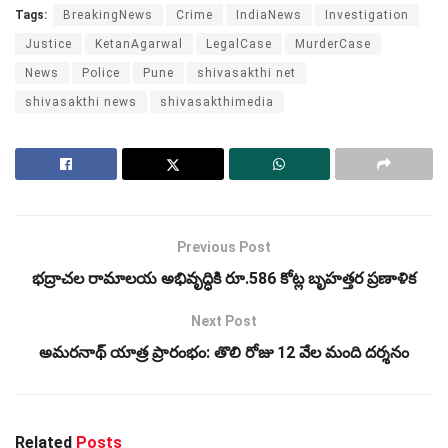
Tags:
BreakingNews
Crime
IndiaNews
Investigation
Justice
KetanAgarwal
LegalCase
MurderCase
News
Police
Pune
shivasakthi net
shivasakthi news
shivasakthimedia
Previous Post
భద్రాచల రామాలయ అభివృద్ధికి రూ.586 కోట్ల బృహత్తర ప్రణాళిక
Next Post
అమరనాథ్ యాత్ర ప్రారంభం: తొలి రోజు 12 వేల మంది దర్శనం
Related
Posts