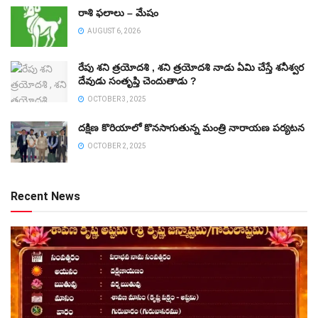
రాశి ఫలాలు – మేషం
AUGUST 6, 2026
రేపు శని త్రయోదశి , శని త్రయోదశి నాడు ఏమి చేస్తే శనీశ్వర
దేవుడు సంతృప్తి చెందుతాడు ?
OCTOBER 3, 2025
దక్షిణ కొరియాలో కొనసాగుతున్న మంత్రి నారాయణ పర్యటన
OCTOBER 2, 2025
Recent News