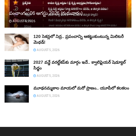
పంచాంగం: 06 ఆగస్టు 2026 (గురువారం)
AUGUST 6, 2026
120 సెకన్లలో నిద్ర.. ప్రపంచాన్ని ఆకట్టుకుంటున్న మిలిటరీ
మెథడ్!
AUGUST 5, 2026
2027 వన్డే వరల్డ్‌కప్‌కు మార్గం ఇదే.. క్వాలిఫైయర్ షెడ్యూల్
సిద్ధం
AUGUST 5, 2026
మూఢనమ్మకాల మాయలో మరో ప్రాణం.. యూపీలో కలకలం
AUGUST 5, 2026