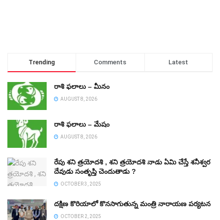
Trending
Comments
Latest
రాశి ఫలాలు – మీనం
AUGUST 8, 2026
రాశి ఫలాలు – మేషం
AUGUST 8, 2026
రేపు శని త్రయోదశి , శని త్రయోదశి నాడు ఏమి చేస్తే శనీశ్వర
దేవుడు సంతృప్తి చెందుతాడు ?
OCTOBER 3, 2025
దక్షిణ కొరియాలో కొనసాగుతున్న మంత్రి నారాయణ పర్యటన
OCTOBER 2, 2025