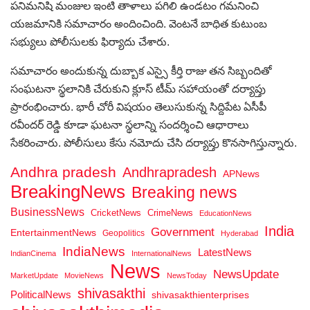
పనిమనిషి మంజుల ఇంటి తాళాలు పగిలి ఉండటం గమనించి
యజమానికి సమాచారం అందించింది. వెంటనే బాధిత కుటుంబ
సభ్యులు పోలీసులకు ఫిర్యాదు చేశారు.
సమాచారం అందుకున్న దుబ్బాక ఎస్సై కీర్తి రాజు తన సిబ్బందితో
సంఘటనా స్థలానికి చేరుకుని క్లూస్ టీమ్ సహాయంతో దర్యాప్తు
ప్రారంభించారు. భారీ చోరీ విషయం తెలుసుకున్న సిద్దిపేట ఏసీపీ
రవీందర్ రెడ్డి కూడా ఘటనా స్థలాన్ని సందర్శించి ఆధారాలు
సేకరించారు. పోలీసులు కేసు నమోదు చేసి దర్యాప్తు కొనసాగిస్తున్నారు.
Andhra pradesh
Andhrapradesh
APNews
BreakingNews
Breaking news
BusinessNews
CricketNews
CrimeNews
EducationNews
India
Government
EntertainmentNews
Geopolitics
Hyderabad
IndiaNews
LatestNews
IndianCinema
InternationalNews
News
NewsUpdate
MarketUpdate
MovieNews
NewsToday
shivasakthi
PoliticalNews
shivasakthienterprises