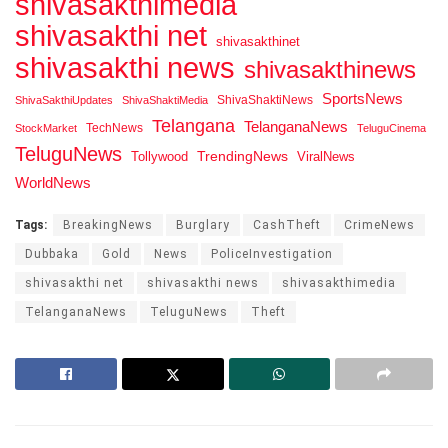
shivasakthimedia
shivasakthi net
shivasakthinet
shivasakthi news
shivasakthinews
SportsNews
ShivaShaktiNews
ShivaSakthiUpdates
ShivaShaktiMedia
Telangana
TelanganaNews
TechNews
StockMarket
TeluguCinema
TeluguNews
Tollywood
TrendingNews
ViralNews
WorldNews
Tags:
BreakingNews
Burglary
CashTheft
CrimeNews
Dubbaka
Gold
News
PoliceInvestigation
shivasakthi net
shivasakthi news
shivasakthimedia
TelanganaNews
TeluguNews
Theft