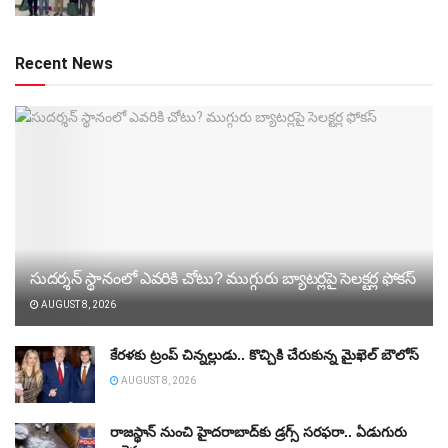
Recent News
సుదర్శన్‌ స్థానంలో ఎవరికి చోటు? ముగ్గురు బ్యాటర్లపై సెలక్టర్ల ఫోకస్‌
AUGUST 8, 2026
కేరళకు ట్రంప్‌ చిన్నల్లుడు.. కొచ్చికి చేరుకున్న మైఖెల్‌ బౌలోస్‌
AUGUST 8, 2026
రాజస్థాన్‌ నుంచి హైదరాబాద్‌కు డ్రగ్స్‌ సరఫరా.. ఏడుగురు