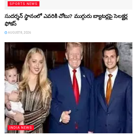
SPORTS NEWS
సుదర్శన్‌ స్థానంలో ఎవరికి చోటు? ముగ్గురు బ్యాటర్లపై సెలక్టర్ల
ఫోకస్‌
AUGUST 8, 2026
INDIA NEWS