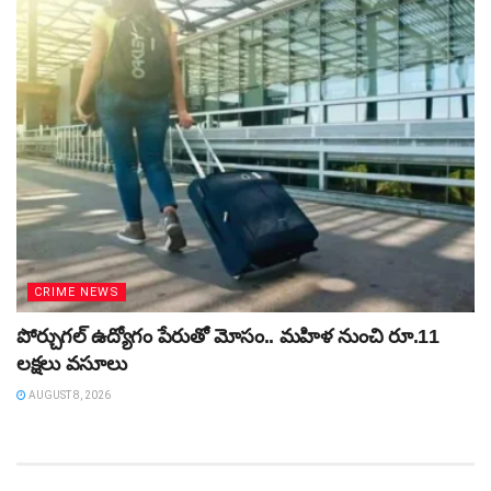
CRIME NEWS
పోర్చుగల్‌ ఉద్యోగం పేరుతో మోసం.. మహిళ నుంచి రూ.11
లక్షలు వసూలు
AUGUST 8, 2026