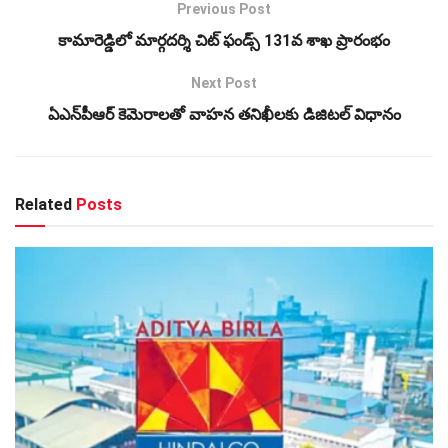
Previous Post
కామారెడ్డిలో మార్గదర్శి చిట్ ఫండ్స్ 131వ శాఖ ప్రారంభం
Next Post
ఏఎన్‌పీఆర్ కెమెరాలతో వాహన తనిఖీలకు డిజిటల్ విధానం
Related
Posts