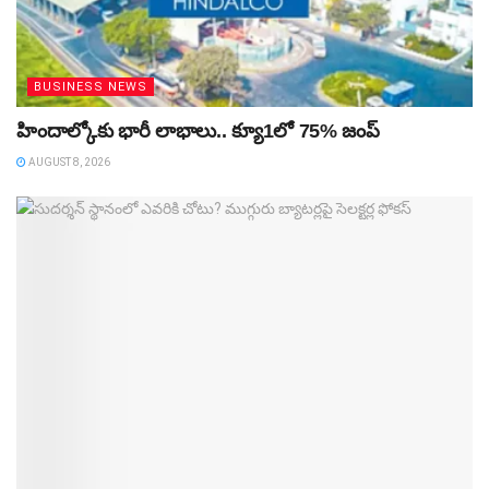
BUSINESS NEWS
హిందాల్కోకు భారీ లాభాలు.. క్యూ1లో 75% జంప్‌
AUGUST 8, 2026