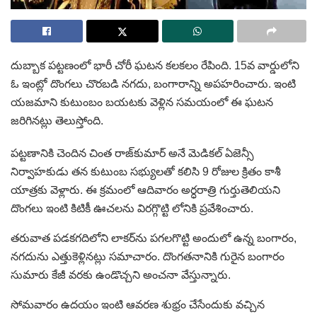
దుబ్బాక పట్టణంలో భారీ చోరీ ఘటన కలకలం రేపింది. 15వ వార్డులోని
ఓ ఇంట్లో దొంగలు చొరబడి నగదు, బంగారాన్ని అపహరించారు. ఇంటి
యజమాని కుటుంబం బయటకు వెళ్లిన సమయంలో ఈ ఘటన
జరిగినట్లు తెలుస్తోంది.
పట్టణానికి చెందిన చింత రాజ్‌కుమార్ అనే మెడికల్ ఏజెన్సీ
నిర్వాహకుడు తన కుటుంబ సభ్యులతో కలిసి 9 రోజుల క్రితం కాశీ
యాత్రకు వెళ్లారు. ఈ క్రమంలో ఆదివారం అర్ధరాత్రి గుర్తుతెలియని
దొంగలు ఇంటి కిటికీ ఊచలను విరగ్గొట్టి లోనికి ప్రవేశించారు.
తరువాత పడకగదిలోని లాకర్‌ను పగలగొట్టి అందులో ఉన్న బంగారం,
నగదును ఎత్తుకెళ్లినట్లు సమాచారం. దొంగతనానికి గురైన బంగారం
సుమారు కేజీ వరకు ఉండొచ్చని అంచనా వేస్తున్నారు.
సోమవారం ఉదయం ఇంటి ఆవరణ శుభ్రం చేసేందుకు వచ్చిన