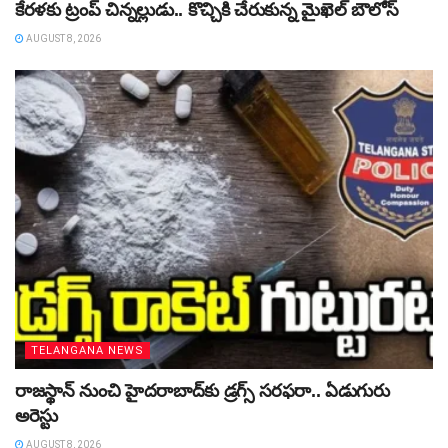
కేరళకు ట్రంప్‌ చిన్నల్లుడు.. కొచ్చికి చేరుకున్న మైఖెల్‌ బౌలోస్‌
AUGUST 8, 2026
TELANGANA NEWS
రాజస్థాన్‌ నుంచి హైదరాబాద్‌కు డ్రగ్స్‌ సరఫరా.. ఏడుగురు
అరెస్టు
AUGUST 8, 2026