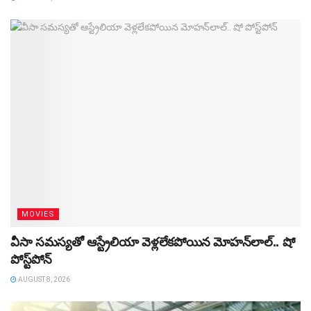
MOVIES
వీసా సమస్యతో ఆస్ట్రేలియా వెళ్లలేకపోయిన మోహన్‌లాల్‌.. షో
పోస్ట్‌పోన్‌
AUGUST 8, 2026