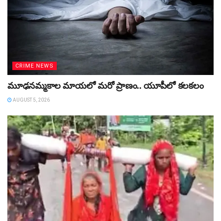
CRIME NEWS
మూఢనమ్మకాల మాయలో మరో ప్రాణం.. యూపీలో కలకలం
AUGUST 5, 2026