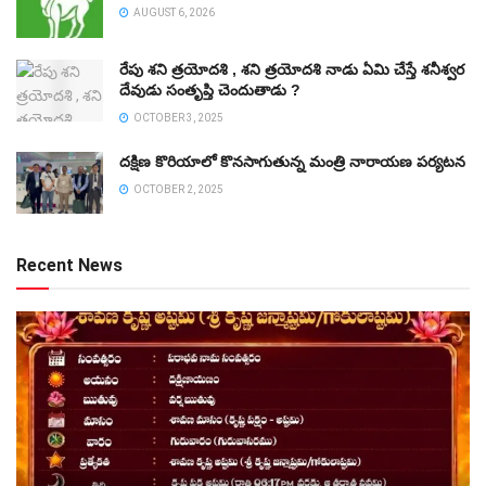
AUGUST 6, 2026
రేపు శని త్రయోదశి , శని త్రయోదశి నాడు ఏమి చేస్తే శనీశ్వర
దేవుడు సంతృప్తి చెందుతాడు ?
OCTOBER 3, 2025
దక్షిణ కొరియాలో కొనసాగుతున్న మంత్రి నారాయణ పర్యటన
OCTOBER 2, 2025
Recent News