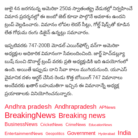
జులై 4న జరగనున్న అమెరికా 250వ స్వాతంత్య్ర వేడుకల్లో నిర్వహించే
విమాన ప్రదర్శనల్లో ఈ జంబో జెట్ కూడా పాల్గొనే అవకాశం ఉందని
ట్రంప్ వెల్లడించారు. విమానం లోపల లెదర్ సీట్లు, గోల్డ్ షేడ్స్‌తో కూడిన
లేత గోధుమ రంగు డిజైన్ ఉన్నట్లు సమాచారం.
ఇప్పటివరకు 747-200B మోడల్ ఎయిర్‌ఫోర్స్ వన్‌గా అమెరికా
అధ్యక్షుల అధికారిక విమానంగా సేవలందించింది. జార్జ్ హెచ్‌డబ్ల్యూ
బుష్ నుంచి డొనాల్డ్ ట్రంప్ వరకు ప్రతి అధ్యక్షుడికి ఇది ఉపయోగంలో
ఉంది. అయితే ఇప్పుడు దాని సేవా కాలం ముగియనుంది. యూఎస్
వైమానిక దళం ఆర్డర్ చేసిన రెండు కొత్త బోయింగ్ 747 విమానాలు
అందేవరకు ఖతార్ బహుమతిగా ఇచ్చిన ఈ విమానాన్నే అధ్యక్ష
ప్రయాణాలకు వినియోగించనున్నారు.
Andhra pradesh
Andhrapradesh
APNews
BreakingNews
Breaking news
BusinessNews
CricketNews
CrimeNews
EducationNews
India
Government
EntertainmentNews
Geopolitics
Hyderabad