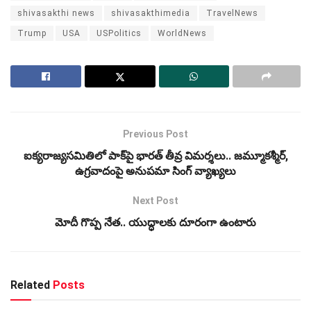
shivasakthi news
shivasakthimedia
TravelNews
Trump
USA
USPolitics
WorldNews
Previous Post
ఐక్యరాజ్యసమితిలో పాక్‌పై భారత్ తీవ్ర విమర్శలు.. జమ్మూకశ్మీర్,
ఉగ్రవాదంపై అనుపమా సింగ్ వ్యాఖ్యలు
Next Post
మోదీ గొప్ప నేత.. యుద్ధాలకు దూరంగా ఉంటారు
Related
Posts