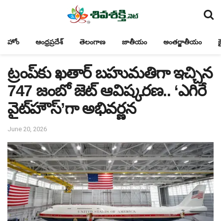
హోం
ఆంధ్రప్రదేశ్
తెలంగాణ
జాతీయం
అంతర్జాతీయం
క
ట్రంప్‌కు ఖతార్ బహుమతిగా ఇచ్చిన
747 జంబో జెట్ ఆవిష్కరణ.. ‘ఎగిరే
వైట్‌హౌస్’గా అభివర్ణన
June 20, 2026