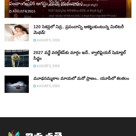
పంచాంగం: 06 ఆగస్టు 2026 (గురువారం)
AUGUST 6, 2026
120 సెకన్లలో నిద్ర.. ప్రపంచాన్ని ఆకట్టుకుంటున్న మిలిటరీ
మెథడ్!
AUGUST 5, 2026
2027 వన్డే వరల్డ్‌కప్‌కు మార్గం ఇదే.. క్వాలిఫైయర్ షెడ్యూల్
సిద్ధం
AUGUST 5, 2026
మూఢనమ్మకాల మాయలో మరో ప్రాణం.. యూపీలో కలకలం
AUGUST 5, 2026