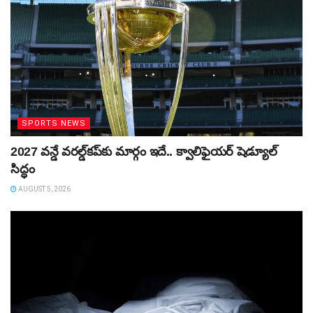
SPORTS NEWS
2027 వన్డే వరల్డ్‌కప్‌కు మార్గం ఇదే.. క్వాలిఫైయర్ షెడ్యూల్
సిద్ధం
AUGUST 5, 2026