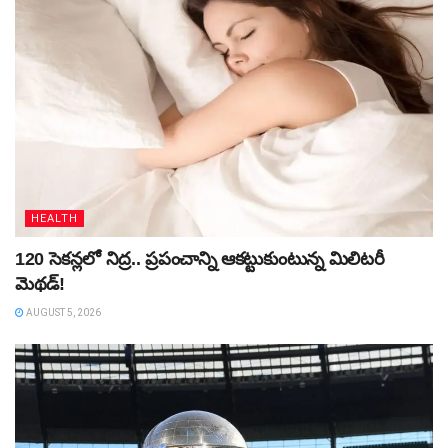
HEALTH
120 సెకన్లలో నిద్ర.. ప్రపంచాన్ని ఆకట్టుకుంటున్న మిలిటరీ
మెథడ్!
AUGUST 5, 2026