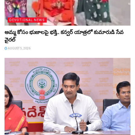
DEVOTIONAL NEWS
అమ్మ కోసం భుజాలపై భక్తి.. కన్వర్‌ యాత్రలో కుమారుడి సేవ
వైరల్
AUGUST 5, 2026