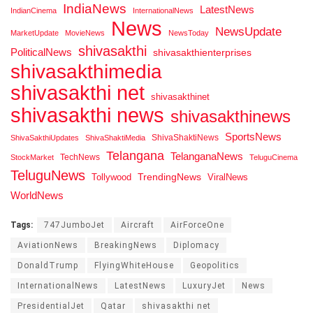
IndiaNews
LatestNews
IndianCinema
InternationalNews
News
NewsUpdate
MarketUpdate
MovieNews
NewsToday
shivasakthi
PoliticalNews
shivasakthienterprises
shivasakthimedia
shivasakthi net
shivasakthinet
shivasakthi news
shivasakthinews
SportsNews
ShivaShaktiNews
ShivaSakthiUpdates
ShivaShaktiMedia
Telangana
TelanganaNews
TechNews
StockMarket
TeluguCinema
TeluguNews
Tollywood
TrendingNews
ViralNews
WorldNews
Tags:
747JumboJet
Aircraft
AirForceOne
AviationNews
BreakingNews
Diplomacy
DonaldTrump
FlyingWhiteHouse
Geopolitics
InternationalNews
LatestNews
LuxuryJet
News
PresidentialJet
Qatar
shivasakthi net