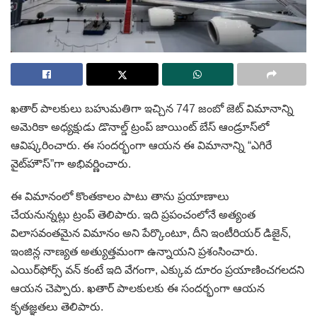
ఖతార్ పాలకులు బహుమతిగా ఇచ్చిన 747 జంబో జెట్ విమానాన్ని
అమెరికా అధ్యక్షుడు డొనాల్డ్ ట్రంప్ జాయింట్ బేస్ ఆండ్రూస్‌లో
ఆవిష్కరించారు. ఈ సందర్భంగా ఆయన ఈ విమానాన్ని “ఎగిరే
వైట్‌హౌస్”గా అభివర్ణించారు.
ఈ విమానంలో కొంతకాలం పాటు తాను ప్రయాణాలు
చేయనున్నట్లు ట్రంప్ తెలిపారు. ఇది ప్రపంచంలోనే అత్యంత
విలాసవంతమైన విమానం అని పేర్కొంటూ, దీని ఇంటీరియర్ డిజైన్,
ఇంజిన్ల నాణ్యత అత్యుత్తమంగా ఉన్నాయని ప్రశంసించారు.
ఎయిర్‌ఫోర్స్ వన్ కంటే ఇది వేగంగా, ఎక్కువ దూరం ప్రయాణించగలదని
ఆయన చెప్పారు. ఖతార్ పాలకులకు ఈ సందర్భంగా ఆయన
కృతజ్ఞతలు తెలిపారు.