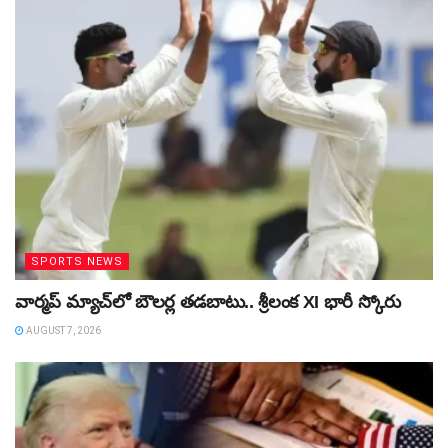
SPORTS NEWS
వార్మప్‌ మ్యాచ్‌లో బౌలర్ల తడబాటు.. శ్రీలంక XI భారీ స్కోరు
AUGUST 7, 2026