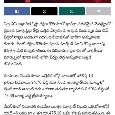
ఏఐ చిప్ ఆధారిత షేర్లు దక్షిణ కొరియాలో భారీగా పతనమైన నేపథ్యంలో
ప్రపంచ మార్కెట్లపై తీవ్ర ఒత్తిడి ఏర్పడింది. అక్కడి మదుపర్లు ఏఐ చిప్
షేర్లలో ర్యాలీ అధికంగా పెరిగిందనే భావనతో భారీగా అమ్మకాలకు
దిగారు. దీంతో దక్షిణ కొరియా ప్రధాన మార్కెట్ సూచీ కోస్పి దాదాపు
9.99% మేర కుప్పకూలింది. ఈ పరిణామం ప్రభావంతో భారతీయ
మార్కెట్లలో కూడా ఐటీ, లోహ షేర్లపై తీవ్ర అమ్మకాల ఒత్తిడి
కనిపించింది.
రూపాయి విలువ కూడా ఒత్తిడికి లోనై డాలరుతో పోలిస్తే 13
పైసలు పడిపోయి 94.76 వద్ద ముగిసింది. అంతర్జాతీయ మార్కెట్లో
బ్రెంట్ క్రూడ్ ఆయిల్ ధరలు కూడా తగ్గుతూ బ్యారెల్‌కు 0.69% నష్టంతో
77.39 డాలర్ల వద్ద ట్రేడయ్యాయి.
బీఎస్‌ఈలో నమోదిత కంపెనీల మొత్తం మార్కెట్ విలువ ఒక్కరోజులోనే
రూ.5.46 లక్షల కోట్లు తగ్గి రూ.475.10 లక్షల కోట్లకు పరిమితమైంది. ఈ