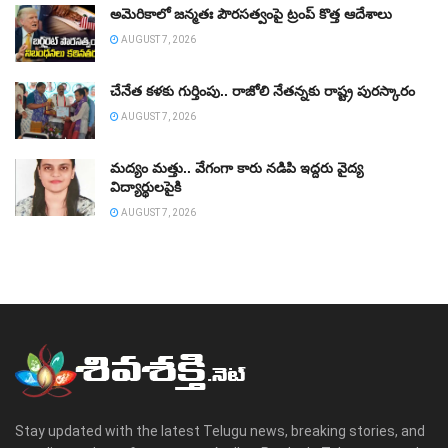
అమెరికాలో జన్మతః పౌరసత్వంపై ట్రంప్‌ కొత్త ఆదేశాలు
AUGUST 7, 2026
చేనేత కళకు గుర్తింపు.. రాజోలి నేతన్నకు రాష్ట్ర పురస్కారం
AUGUST 7, 2026
మద్యం మత్తు.. వేగంగా కారు నడిపి ఇద్దరు వైద్య
విద్యార్థులపైకి
AUGUST 7, 2026
Stay updated with the latest Telugu news, breaking stories, and