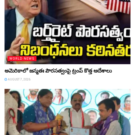
WORLD NEWS
అమెరికాలో జన్మతః పౌరసత్వంపై ట్రంప్‌ కొత్త ఆదేశాలు
AUGUST 7, 2026