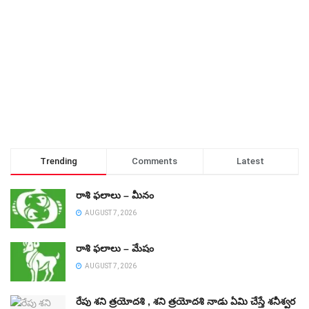
Trending
Comments
Latest
రాశి ఫలాలు – మీనం
AUGUST 7, 2026
రాశి ఫలాలు – మేషం
AUGUST 7, 2026
రేపు శని త్రయోదశి , శని త్రయోదశి నాడు ఏమి చేస్తే శనీశ్వర