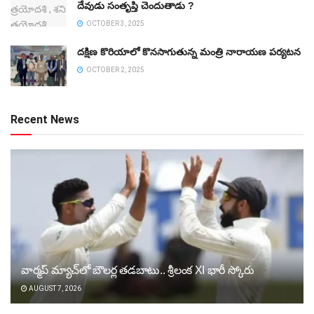
దేవుడు సంతృప్తి చెందుతాడు ?
OCTOBER 3, 2025
దక్షిణ కొరియాలో కొనసాగుతున్న మంత్రి నారాయణ పర్యటన
OCTOBER 2, 2025
Recent News
వార్మప్‌ మ్యాచ్‌లో బౌలర్ల తడబాటు.. శ్రీలంక XI భారీ స్కోరు
AUGUST 7, 2026