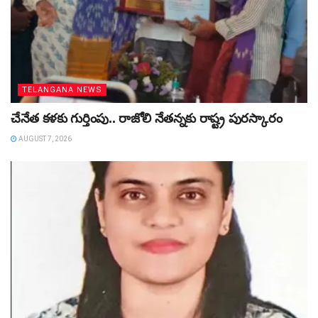
TELANGANA NEWS
చేనేత కళకు గుర్తింపు.. రాజోలి నేతన్నకు రాష్ట్ర పురస్కారం
AUGUST 7, 2026