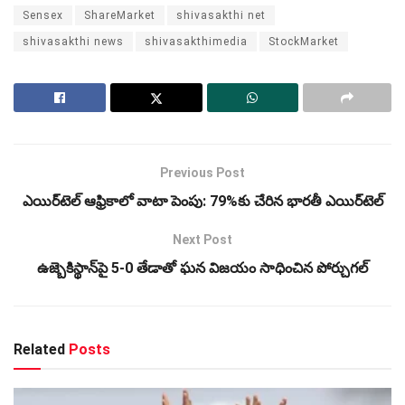
Sensex
ShareMarket
shivasakthi net
shivasakthi news
shivasakthimedia
StockMarket
Previous Post
ఎయిర్‌టెల్ ఆఫ్రికాలో వాటా పెంపు: 79%కు చేరిన భారతీ ఎయిర్‌టెల్
Next Post
ఉజ్బెకిస్థాన్‌పై 5-0 తేడాతో ఘన విజయం సాధించిన పోర్చుగల్
Related
Posts