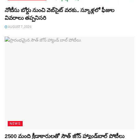
నోటీసు బోర్డు నుంచి వెబ్‌సైట్‌ వరకు.. స్కూళ్లలో ఫీజుల
వివరాలు తప్పనిసరి
AUGUST 7, 2026
NEWS
2500 మంది క్రీడాకారులతో సౌత్‌ జోన్‌ హ్యాండ్‌బాల్‌ పోటీలు