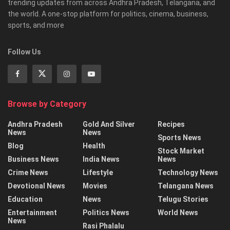
trending updates from across Andhra Pradesh, Telangana, and
the world. A one-stop platform for politics, cinema, business,
sports, and more
Follow Us
Browse by Category
Andhra Pradesh
Gold And Silver
Recipes
News
News
Sports News
Blog
Health
Stock Market
Business News
India News
News
Crime News
Lifestyle
Technology News
Devotional News
Movies
Telangana News
Education
News
Telugu Stories
Entertainment
Politics News
World News
News
Rasi Phalalu