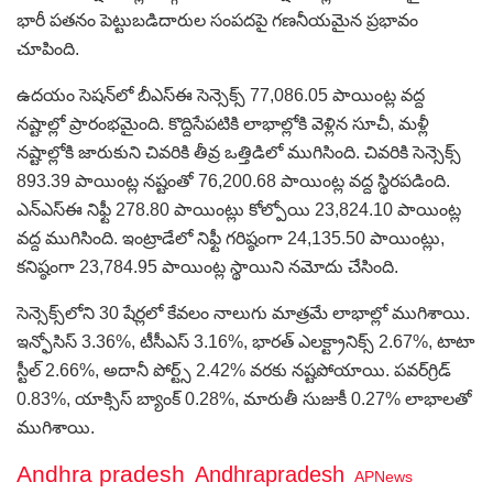
భారీ పతనం పెట్టుబడిదారుల సంపదపై గణనీయమైన ప్రభావం
చూపింది.
ఉదయం సెషన్‌లో బీఎస్‌ఈ సెన్సెక్స్ 77,086.05 పాయింట్ల వద్ద
నష్టాల్లో ప్రారంభమైంది. కొద్దిసేపటికి లాభాల్లోకి వెళ్లిన సూచీ, మళ్లీ
నష్టాల్లోకి జారుకుని చివరికి తీవ్ర ఒత్తిడిలో ముగిసింది. చివరికి సెన్సెక్స్
893.39 పాయింట్ల నష్టంతో 76,200.68 పాయింట్ల వద్ద స్థిరపడింది.
ఎన్‌ఎస్‌ఈ నిఫ్టీ 278.80 పాయింట్లు కోల్పోయి 23,824.10 పాయింట్ల
వద్ద ముగిసింది. ఇంట్రాడేలో నిఫ్టీ గరిష్ఠంగా 24,135.50 పాయింట్లు,
కనిష్ఠంగా 23,784.95 పాయింట్ల స్థాయిని నమోదు చేసింది.
సెన్సెక్స్‌లోని 30 షేర్లలో కేవలం నాలుగు మాత్రమే లాభాల్లో ముగిశాయి.
ఇన్ఫోసిస్ 3.36%, టీసీఎస్ 3.16%, భారత్ ఎలక్ట్రానిక్స్ 2.67%, టాటా
స్టీల్ 2.66%, అదానీ పోర్ట్స్ 2.42% వరకు నష్టపోయాయి. పవర్‌గ్రిడ్
0.83%, యాక్సిస్ బ్యాంక్ 0.28%, మారుతీ సుజుకీ 0.27% లాభాలతో
ముగిశాయి.
Andhra pradesh
Andhrapradesh
APNews