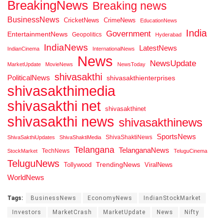
BreakingNews
Breaking news
BusinessNews
CricketNews
CrimeNews
EducationNews
India
Government
EntertainmentNews
Geopolitics
Hyderabad
IndiaNews
LatestNews
IndianCinema
InternationalNews
News
NewsUpdate
MarketUpdate
MovieNews
NewsToday
shivasakthi
PoliticalNews
shivasakthienterprises
shivasakthimedia
shivasakthi net
shivasakthinet
shivasakthi news
shivasakthinews
SportsNews
ShivaShaktiNews
ShivaSakthiUpdates
ShivaShaktiMedia
Telangana
TelanganaNews
TechNews
StockMarket
TeluguCinema
TeluguNews
Tollywood
TrendingNews
ViralNews
WorldNews
Tags:
BusinessNews
EconomyNews
IndianStockMarket
Investors
MarketCrash
MarketUpdate
News
Nifty