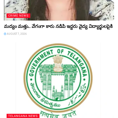
CRIME NEWS
మద్యం మత్తు.. వేగంగా కారు నడిపి ఇద్దరు వైద్య విద్యార్థులపైకి
AUGUST 7, 2026
TELANGANA NEWS