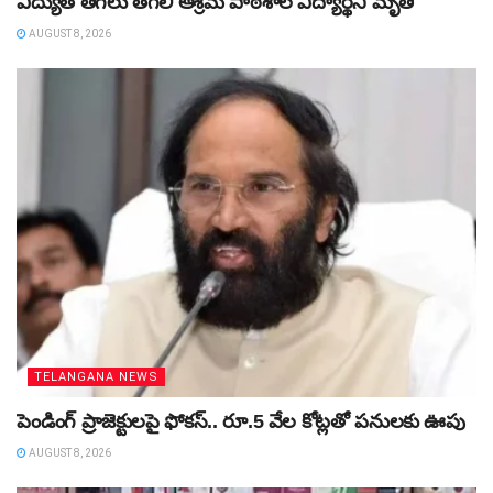
విద్యుత్‌ తీగలు తగిలి ఆశ్రమ పాఠశాల విద్యార్థిని మృతి
AUGUST 8, 2026
TELANGANA NEWS
పెండింగ్‌ ప్రాజెక్టులపై ఫోకస్‌.. రూ.5 వేల కోట్లతో పనులకు ఊపు
AUGUST 8, 2026