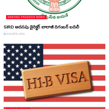
ANDHRA PRADESH NEWS
SIRD అదనపు డైరెక్టర్‌ బాలాజీ దిగంబర్‌ బదిలీ
AUGUST 8, 2026