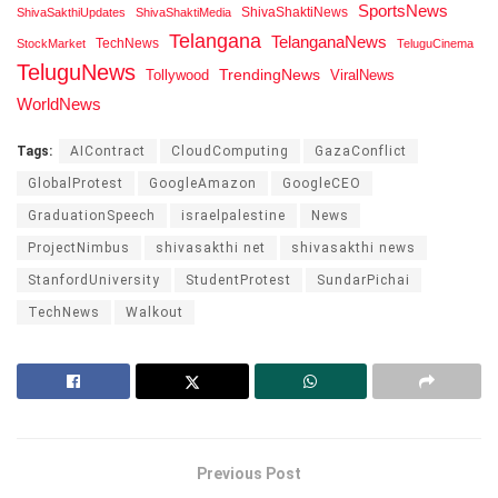
SportsNews
ShivaShaktiNews
ShivaSakthiUpdates
ShivaShaktiMedia
Telangana
TelanganaNews
TechNews
StockMarket
TeluguCinema
TeluguNews
Tollywood
TrendingNews
ViralNews
WorldNews
Tags:
AIContract
CloudComputing
GazaConflict
GlobalProtest
GoogleAmazon
GoogleCEO
GraduationSpeech
israelpalestine
News
ProjectNimbus
shivasakthi net
shivasakthi news
StanfordUniversity
StudentProtest
SundarPichai
TechNews
Walkout
Previous Post