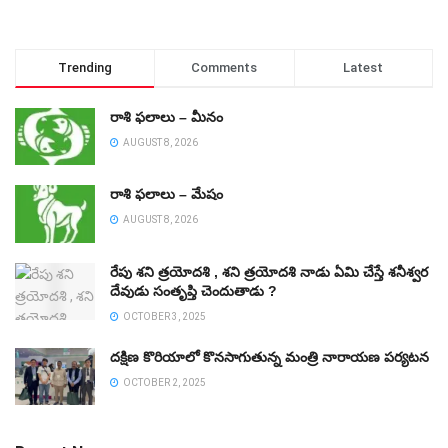
Trending
Comments
Latest
రాశి ఫలాలు – మీనం
AUGUST 8, 2026
రాశి ఫలాలు – మేషం
AUGUST 8, 2026
రేపు శని త్రయోదశి , శని త్రయోదశి నాడు ఏమి చేస్తే శనీశ్వర
దేవుడు సంతృప్తి చెందుతాడు ?
OCTOBER 3, 2025
దక్షిణ కొరియాలో కొనసాగుతున్న మంత్రి నారాయణ పర్యటన
OCTOBER 2, 2025