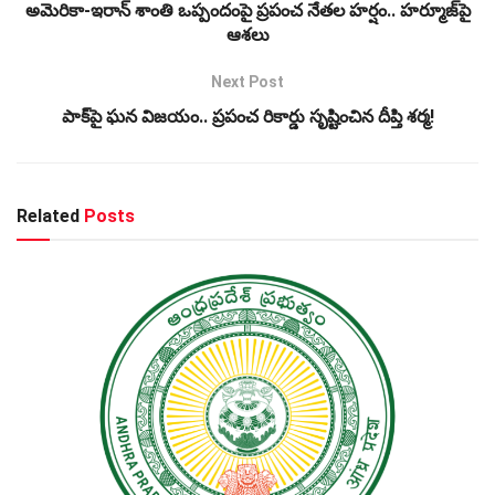
అమెరికా-ఇరాన్ శాంతి ఒప్పందంపై ప్రపంచ నేతల హర్షం.. హర్మూజ్‌పై
ఆశలు
Next Post
పాక్‌పై ఘన విజయం.. ప్రపంచ రికార్డు సృష్టించిన దీప్తి శర్మ!
Related
Posts