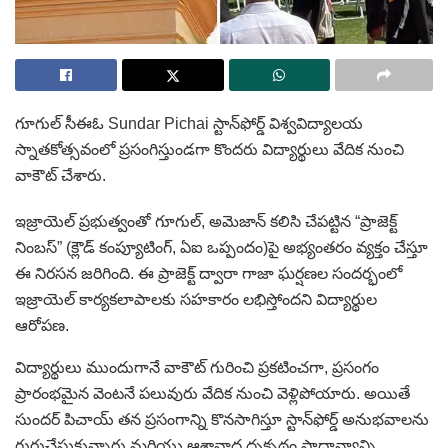
గూగుల్ సీఈఓ Sundar Pichai స్టాన్‌ఫోర్డ్ విశ్వవిద్యాలయ
స్నాతకోత్సవంలో ప్రసంగిస్తుండగా కొందరు విద్యార్థులు వేదిక నుంచి
వాకౌట్ చేశారు.
ఇజ్రాయెల్ ప్రభుత్వంతో గూగుల్, అమెజాన్ కలిసి చేపట్టిన “ప్రాజెక్ట్
నింబస్” (క్లౌడ్ కంప్యూటింగ్, ఏఐ ఒప్పందం)పై అభ్యంతరం వ్యక్తం చేస్తూ
ఈ నిరసన జరిగింది. ఈ ప్రాజెక్ట్ ద్వారా గాజా ఘర్షణల సందర్భంలో
ఇజ్రాయెల్ కార్యకలాపాలకు సహకారం లభిస్తోందని విద్యార్థుల
ఆరోపణ.
విద్యార్థులు ముందుగానే వాకౌట్ గురించి ప్రకటించగా, ప్రసంగం
ప్రారంభమైన వెంటనే పలువురు వేదిక నుంచి వెళ్లిపోయారు. అయితే
సుందర్ పిచాయ్ తన ప్రసంగాన్ని కొనసాగిస్తూ స్టాన్‌ఫోర్డ్ అనుభవాలను
గుర్తుచేసుకున్నారు మరియు ఆశావాద దృక్పథం ప్రాధాన్యాన్ని