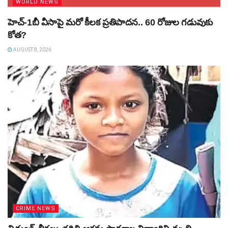
WORLD NEWS
హెచ్‌-1బీ వీసాపై మరో కీలక ప్రతిపాదన.. 60 రోజుల గడువుకు
కోత?
AUGUST 8, 2026
CRIME NEWS