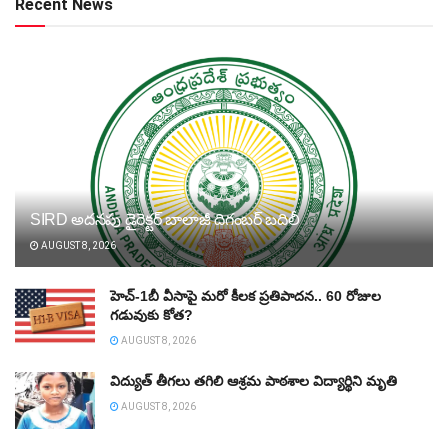
Recent News
SIRD అదనపు డైరెక్టర్‌ బాలాజీ దిగంబర్‌ బదిలీ
AUGUST 8, 2026
హెచ్‌-1బీ వీసాపై మరో కీలక ప్రతిపాదన.. 60 రోజుల
గడువుకు కోత?
AUGUST 8, 2026
విద్యుత్‌ తీగలు తగిలి ఆశ్రమ పాఠశాల విద్యార్థిని మృతి
AUGUST 8, 2026