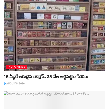
INDIA NEWS
15 ఏళ్లకే అరుదైన కలెక్షన్‌.. 35 వేల అగ్గిపెట్టెల సేకరణ
AUGUST 8, 2026