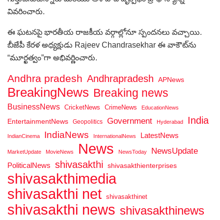
వివరించారు.
ఈ ఘటనపై భారతీయ రాజకీయ వర్గాల్లోనూ స్పందనలు వచ్చాయి.
బీజేపీ కేరళ అధ్యక్షుడు Rajeev Chandrasekhar ఈ వాకౌట్‌ను
“మూర్ఖత్వం”గా అభివర్ణించారు.
Andhra pradesh
Andhrapradesh
APNews
BreakingNews
Breaking news
BusinessNews
CricketNews
CrimeNews
EducationNews
India
Government
EntertainmentNews
Geopolitics
Hyderabad
IndiaNews
LatestNews
IndianCinema
InternationalNews
News
NewsUpdate
MarketUpdate
MovieNews
NewsToday
shivasakthi
PoliticalNews
shivasakthienterprises
shivasakthimedia
shivasakthi net
shivasakthinet
shivasakthi news
shivasakthinews