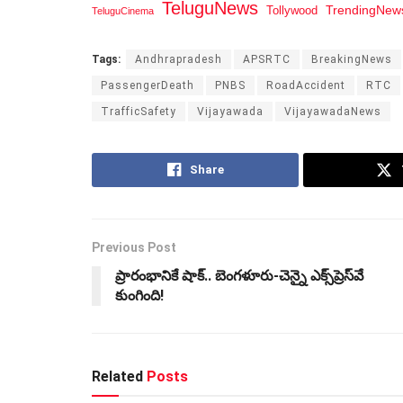
TeluguNews
Tollywood
TrendingNew
TeluguCinema
Tags:
Andhrapradesh
APSRTC
BreakingNews
PassengerDeath
PNBS
RoadAccident
RTC
TrafficSafety
Vijayawada
VijayawadaNews
Share
Previous Post
ప్రారంభానికే షాక్.. బెంగళూరు-చెన్నై ఎక్స్‌ప్రెస్‌వే
కుంగింది!
Related
Posts