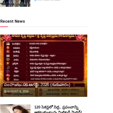
Recent News
పంచాంగం: 06 ఆగస్టు 2026 (గురువారం)
AUGUST 6, 2026
120 సెకన్లలో నిద్ర.. ప్రపంచాన్ని
ఆకట్టుకుంటున్న మిలిటరీ మెథడ్!