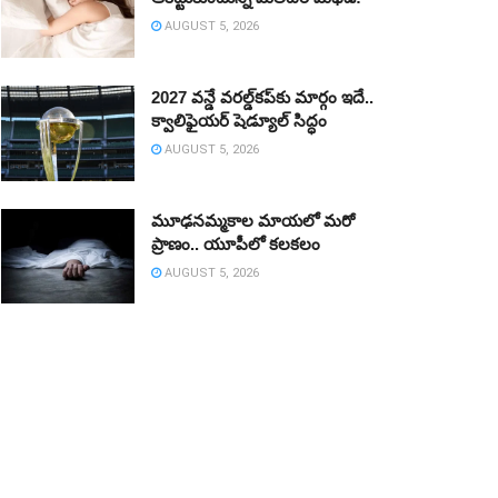
AUGUST 5, 2026
2027 వన్డే వరల్డ్‌కప్‌కు మార్గం ఇదే..
క్వాలిఫైయర్ షెడ్యూల్ సిద్ధం
AUGUST 5, 2026
మూఢనమ్మకాల మాయలో మరో
ప్రాణం.. యూపీలో కలకలం
AUGUST 5, 2026