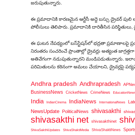
జరుపుతున్నారు.
ఈ ప్రమాదానికి కారణమైన ఆర్టీసీ అద్దె బస్సు డ్రైవర్‌ పులి
పోలీసులు తెలిపారు. ప్రమాదానికి దారితీసిన పరిస్థితులు, డ
ఈ ఘటన నేపథ్యంలో బస్‌స్టేషన్‌లో భద్రతా ప్రమాణాలపై ప్రయ
నిరంతరం సంచరించే ప్రాంతాల్లో డ్రైవర్లు అత్యంత జాగ్రత్
అతివేగంగా నడుపుతున్నారని మండిపడుతున్నారు. ఇలాంటి 
పరిమితులను కఠినంగా అమలు చేయాలని, డ్రైవర్లపై పర్యవే
Andhra pradesh
Andhrapradesh
APNe
BusinessNews
CricketNews
CrimeNews
EducationNew
India
IndiaNews
La
IndianCinema
InternationalNews
shivasakthi
NewsUpdate
PoliticalNews
shiva
shi
shivasakthi net
shivasakthinet
Spor
ShivaShaktiNews
ShivaSakthiUpdates
ShivaShaktiMedia