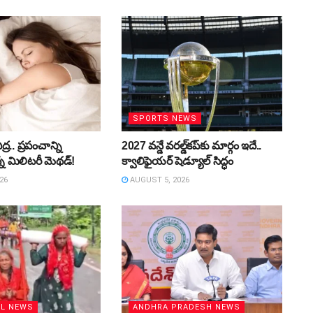
SPORTS NEWS
ద్ర.. ప్రపంచాన్ని
2027 వన్డే వరల్డ్‌కప్‌కు మార్గం ఇదే..
్న మిలిటరీ మెథడ్!
క్వాలిఫైయర్ షెడ్యూల్ సిద్ధం
26
AUGUST 5, 2026
AL NEWS
ANDHRA PRADESH NEWS