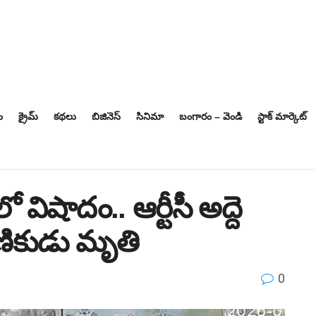
ం
క్రైమ్
కథలు
బిజినెస్‌
సినిమా
బంగారం – వెండి
స్టాక్ మార్కెట్
 విషాదం.. ఆర్టీసీ అద్దె
ణికుడు మృతి
0