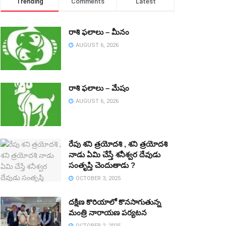
Trending
Comments
Latest
రాశి ఫలాలు – మీనం
AUGUST 6, 2026
రాశి ఫలాలు – మేషం
AUGUST 6, 2026
రేపు శని త్రయోదశి , శని త్రయోదశి
నాడు ఏమి చేస్తే శనీశ్వర దేవుడు
సంతృప్తి చెందుతాడు ?
OCTOBER 3, 2025
దక్షిణ కొరియాలో కొనసాగుతున్న
మంత్రి నారాయణ పర్యటన
OCTOBER 2, 2025