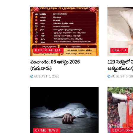
RASI PHALALU
HEALTH
పంచాంగం: 06 ఆగస్టు 2026
120 సెకన్లలో ని
(గురువారం)
ఆకట్టుకుంటున
AUGUST 6, 2026
AUGUST 5, 20
CRIME NEWS
DEVOTION