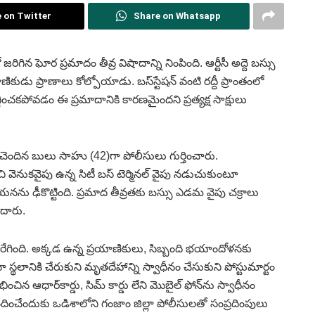
 on Twitter
Share on Whatsapp
జరిగిన ఘోర ప్రమాదం తీవ్ర విషాదాన్ని నింపింది. ఆర్టీసీ అద్దె బస్సు
ణికుడు ప్రాణాలు కోల్పోయాడు. బస్‌స్టేషన్‌ వంటి రద్దీ ప్రాంతంలో
గ్గించకపోవడం ఈ ప్రమాదానికి కారణమైందని ప్రత్యక్ష సాక్షులు
ు చెందిన బులు సాహు (42)గా పోలీసులు గుర్తించారు.
ి వెనుకవైపు ఉన్న సిటీ బస్‌ టెర్మినల్‌ వైపు నడుచుకుంటూ
 ఆయనను ఢీకొట్టింది. ప్రమాద తీవ్రతకు బస్సు ఎడమ వైపు చక్రాలు
దారు.
ం రేగింది. అక్కడ ఉన్న ప్రయాణికులు, సిబ్బంది భయాందోళనకు
ానికి చేరుకుని మృతదేహాన్ని స్వాధీనం చేసుకుని పోస్టుమార్టం
చిన ఆధార్‌కార్డు, సిమ్‌ కార్డు లేని మొబైల్‌ ఫోన్‌ను స్వాధీనం
ంచేందుకు ఒడిశాలోని గంజాం జిల్లా పోలీసులతో సంప్రదింపులు