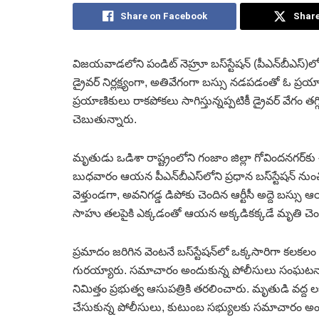
Share on Facebook
Share
విజయవాడలోని పండిట్‌ నెహ్రూ బస్‌స్టేషన్‌ (పీఎన్‌బీఎస్‌)లో 
డ్రైవర్‌ నిర్లక్ష్యంగా, అతివేగంగా బస్సు నడపడంతో ఓ ప్రయా
ప్రయాణికులు రాకపోకలు సాగిస్తున్నప్పటికీ డ్రైవర్‌ వేగం త
చెబుతున్నారు.
మృతుడు ఒడిశా రాష్ట్రంలోని గంజాం జిల్లా గోవిందనగర్‌క
బుధవారం ఆయన పీఎన్‌బీఎస్‌లోని ప్రధాన బస్‌స్టేషన్‌ నుంచ
వెళ్తుండగా, అవనిగడ్డ డిపోకు చెందిన ఆర్టీసీ అద్దె బస్సు
సాహు తలపైకి ఎక్కడంతో ఆయన అక్కడికక్కడే మృతి చెం
ప్రమాదం జరిగిన వెంటనే బస్‌స్టేషన్‌లో ఒక్కసారిగా కలకల
గురయ్యారు. సమాచారం అందుకున్న పోలీసులు సంఘటనా స్థల
నిమిత్తం ప్రభుత్వ ఆసుపత్రికి తరలించారు. మృతుడి వద్ద లభిం
చేసుకున్న పోలీసులు, కుటుంబ సభ్యులకు సమాచారం అంది