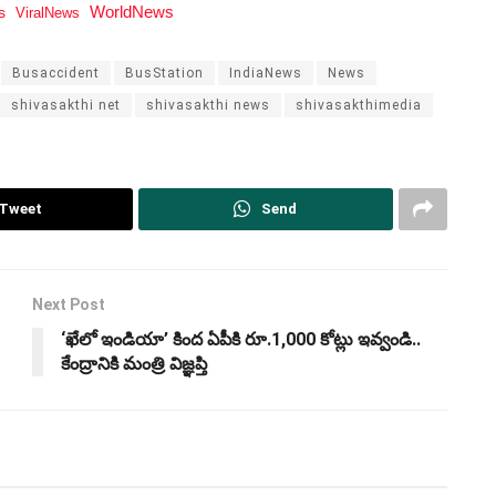
WorldNews
s
ViralNews
Busaccident
BusStation
IndiaNews
News
shivasakthi net
shivasakthi news
shivasakthimedia
Tweet
Send
Next Post
‘ఖేలో ఇండియా’ కింద ఏపీకి రూ.1,000 కోట్లు ఇవ్వండి..
కేంద్రానికి మంత్రి విజ్ఞప్తి