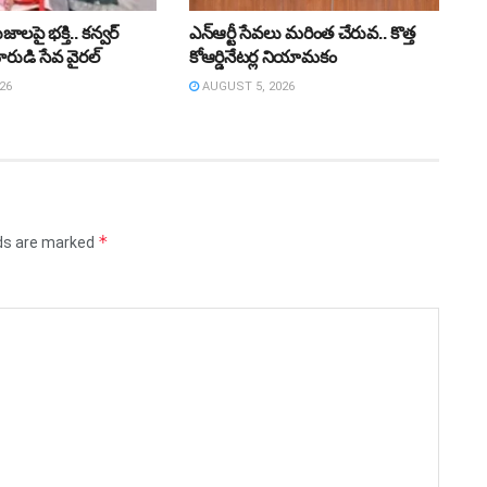
లపై భక్తి.. కన్వర్‌
ఎన్ఆర్టీ సేవలు మరింత చేరువ.. కొత్త
రుడి సేవ వైరల్
కోఆర్డినేటర్ల నియామకం
26
AUGUST 5, 2026
*
lds are marked