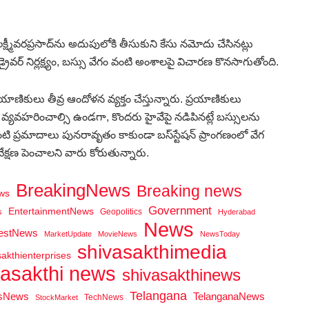
 లక్ష్మీవరప్రసాద్‌ను అదుపులోకి తీసుకుని కేసు నమోదు చేసినట్లు
్రైవర్‌ నిర్లక్ష్యం, బస్సు వేగం వంటి అంశాలపై విచారణ కొనసాగుతోంది.
ాణికులు తీవ్ర ఆందోళన వ్యక్తం చేస్తున్నారు. ప్రయాణికులు
తగా వ్యవహరించాల్సి ఉండగా, కొందరు హైవేపై నడిపినట్లే బస్సులను
ప్రమాదాలు పునరావృతం కాకుండా బస్‌స్టేషన్‌ ప్రాంగణంలో వేగ
క్షణ పెంచాలని వారు కోరుతున్నారు.
BreakingNews
Breaking news
ws
Government
EntertainmentNews
Geopolitics
s
Hyderabad
News
testNews
MarketUpdate
MovieNews
NewsToday
shivasakthimedia
sakthienterprises
vasakthi news
shivasakthinews
Telangana
tsNews
TelanganaNews
TechNews
StockMarket