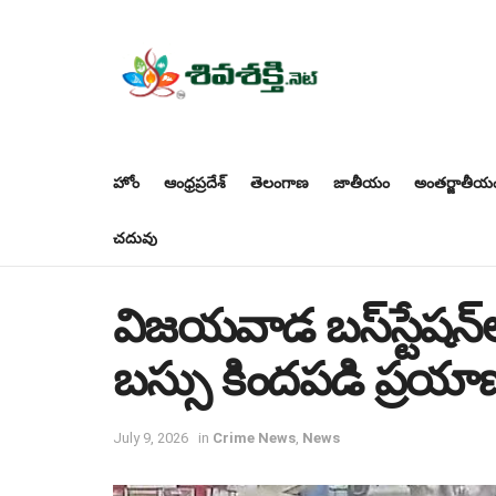
హోం
ఆంధ్రప్రదేశ్
తెలంగాణ
జాతీయం
అంతర్జాతీయ
చదువు
విజయవాడ బస్‌స్టేషన్‌లో
బస్సు కిందపడి ప్రయా
July 9, 2026
in
Crime News
,
News