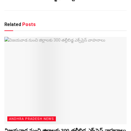
Related
Posts
ANDHRA PRADESH NEWS
విజయవాడ నుంచి జిల్లాలకు 300 తల్లీబిడ్డ ఎక్స్‌ప్రెస్‌ వాహనాలు