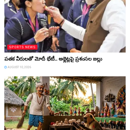
SPORTS NEWS
పతక వీరులతో మోదీ భేటీ.. అథ్లెట్లపై ప్రశంసల జల్లు
AUGUST 10, 2026