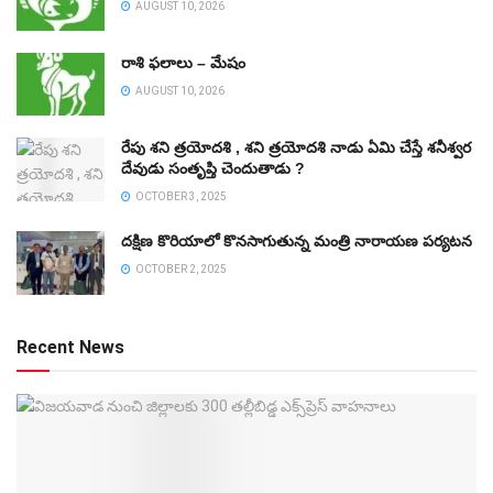
AUGUST 10, 2026
రాశి ఫలాలు – మేషం
AUGUST 10, 2026
రేపు శని త్రయోదశి , శని త్రయోదశి నాడు ఏమి చేస్తే శనీశ్వర
దేవుడు సంతృప్తి చెందుతాడు ?
OCTOBER 3, 2025
దక్షిణ కొరియాలో కొనసాగుతున్న మంత్రి నారాయణ పర్యటన
OCTOBER 2, 2025
Recent News