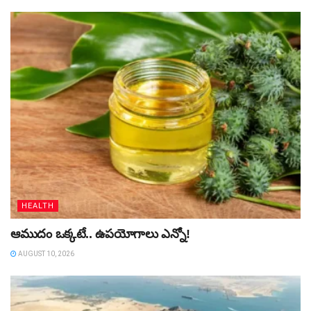
HEALTH
ఆముదం ఒక్కటే.. ఉపయోగాలు ఎన్నో!
AUGUST 10, 2026