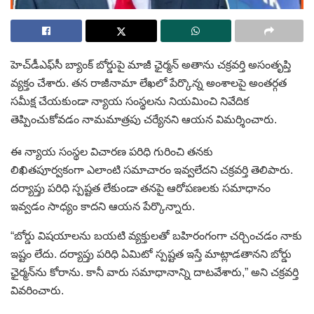
హెచ్‌డీఎఫ్‌సీ బ్యాంక్ బోర్డుపై మాజీ ఛైర్మన్ అతాను చక్రవర్తి అసంతృప్తి
వ్యక్తం చేశారు. తన రాజీనామా లేఖలో పేర్కొన్న అంశాలపై అంతర్గత
సమీక్ష చేయకుండా న్యాయ సంస్థలను నియమించి నివేదిక
తెప్పించుకోవడం నామమాత్రపు చర్యేనని ఆయన విమర్శించారు.
ఈ న్యాయ సంస్థల విచారణ పరిధి గురించి తనకు
లిఖితపూర్వకంగా ఎలాంటి సమాచారం ఇవ్వలేదని చక్రవర్తి తెలిపారు.
దర్యాప్తు పరిధి స్పష్టత లేకుండా తనపై ఆరోపణలకు సమాధానం
ఇవ్వడం సాధ్యం కాదని ఆయన పేర్కొన్నారు.
“బోర్డు విషయాలను బయటి వ్యక్తులతో బహిరంగంగా చర్చించడం నాకు
ఇష్టం లేదు. దర్యాప్తు పరిధి ఏమిటో స్పష్టత ఇస్తే మాట్లాడతానని బోర్డు
ఛైర్మన్‌ను కోరాను. కానీ వారు సమాధానాన్ని దాటవేశారు,” అని చక్రవర్తి
వివరించారు.