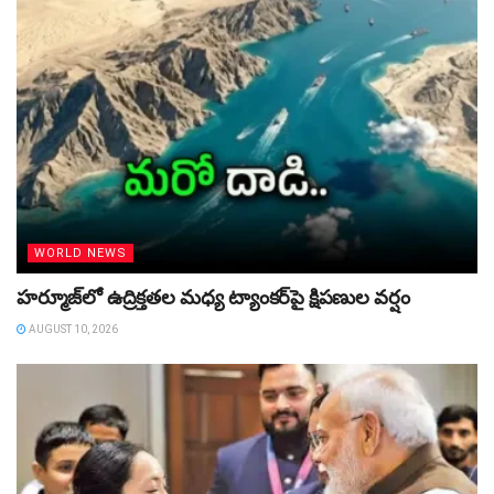
WORLD NEWS
హర్మూజ్‌లో ఉద్రిక్తతల మధ్య ట్యాంకర్‌పై క్షిపణుల వర్షం
AUGUST 10, 2026