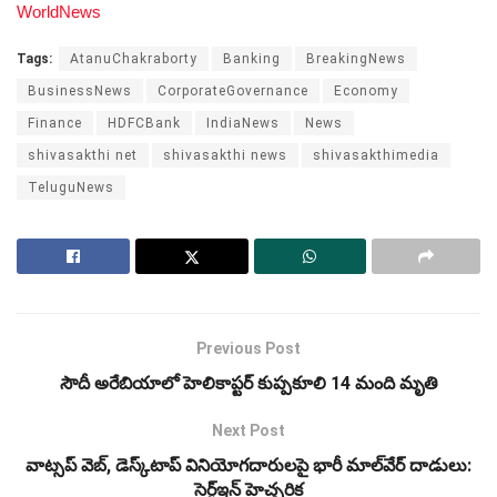
WorldNews
Tags:
AtanuChakraborty
Banking
BreakingNews
BusinessNews
CorporateGovernance
Economy
Finance
HDFCBank
IndiaNews
News
shivasakthi net
shivasakthi news
shivasakthimedia
TeluguNews
Previous Post
సౌదీ అరేబియాలో హెలికాప్టర్‌ కుప్పకూలి 14 మంది మృతి
Next Post
వాట్సప్ వెబ్, డెస్క్‌టాప్ వినియోగదారులపై భారీ మాల్‌వేర్ దాడులు:
సెర్ట్‌ఇన్ హెచ్చరిక