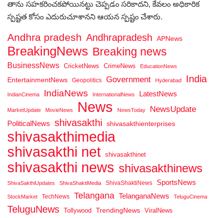
తాను సహకరించకపోయినట్టు చెప్పడం సరికాదని, కేవలం అధికారిక
స్పష్టత కోసం ఎదురుచూశానని ఆయన స్పష్టం చేశారు.
Andhra pradesh
Andhrapradesh
APNews
BreakingNews
Breaking news
BusinessNews
CricketNews
CrimeNews
EducationNews
India
Government
EntertainmentNews
Geopolitics
Hyderabad
IndiaNews
LatestNews
IndianCinema
InternationalNews
News
NewsUpdate
MarketUpdate
MovieNews
NewsToday
shivasakthi
PoliticalNews
shivasakthienterprises
shivasakthimedia
shivasakthi net
shivasakthinet
shivasakthi news
shivasakthinews
SportsNews
ShivaShaktiNews
ShivaSakthiUpdates
ShivaShaktiMedia
Telangana
TelanganaNews
TechNews
StockMarket
TeluguCinema
TeluguNews
Tollywood
TrendingNews
ViralNews