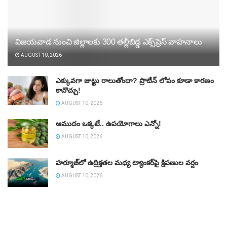
విజయవాడ నుంచి జిల్లాలకు 300 తల్లీబిడ్డ ఎక్స్‌ప్రెస్‌ వాహనాలు
AUGUST 10, 2026
ఎక్కువగా జుట్టు రాలుతోందా? ప్రొటీన్‌ లోపం కూడా కారణం
కావొచ్చు!
AUGUST 10, 2026
ఆముదం ఒక్కటే.. ఉపయోగాలు ఎన్నో!
AUGUST 10, 2026
హర్మూజ్‌లో ఉద్రిక్తతల మధ్య ట్యాంకర్‌పై క్షిపణుల వర్షం
AUGUST 10, 2026