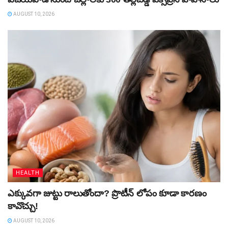
AUGUST 10, 2026
HEALTH
ఎక్కువగా జుట్టు రాలుతోందా? ప్రొటీన్‌ లోపం కూడా కారణం
కావొచ్చు!
AUGUST 10, 2026