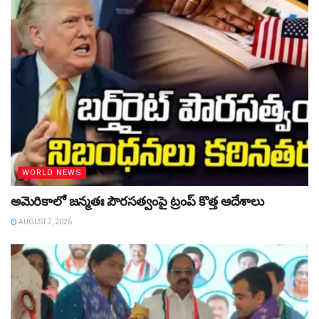
WORLD NEWS
అమెరికాలో జన్మతః పౌరసత్వంపై ట్రంప్‌ కొత్త ఆదేశాలు
AUGUST 7, 2026