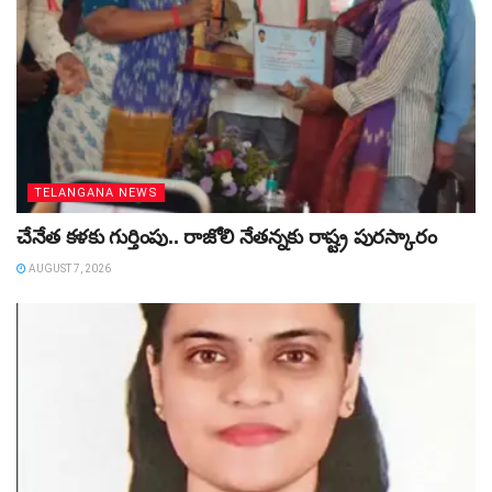
TELANGANA NEWS
చేనేత కళకు గుర్తింపు.. రాజోలి నేతన్నకు రాష్ట్ర పురస్కారం
AUGUST 7, 2026