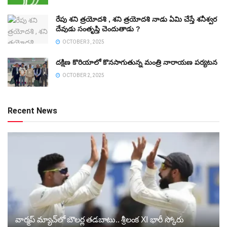
రేపు శని త్రయోదశి , శని త్రయోదశి నాడు ఏమి చేస్తే శనీశ్వర
దేవుడు సంతృప్తి చెందుతాడు ?
OCTOBER 3, 2025
దక్షిణ కొరియాలో కొనసాగుతున్న మంత్రి నారాయణ పర్యటన
OCTOBER 2, 2025
Recent News
వార్మప్‌ మ్యాచ్‌లో బౌలర్ల తడబాటు.. శ్రీలంక XI భారీ స్కోరు