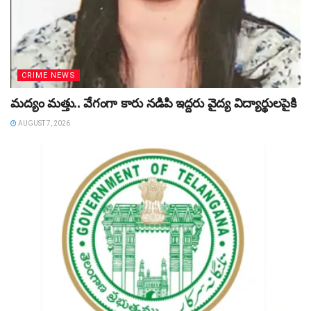
CRIME NEWS
మద్యం మత్తు.. వేగంగా కారు నడిపి ఇద్దరు వైద్య విద్యార్థులపైకి
AUGUST 7, 2026