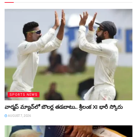
SPORTS NEWS
వార్మప్‌ మ్యాచ్‌లో బౌలర్ల తడబాటు.. శ్రీలంక XI భారీ స్కోరు
AUGUST 7, 2026