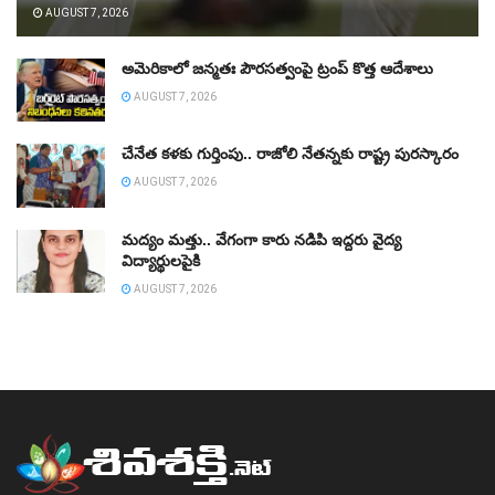
AUGUST 7, 2026
అమెరికాలో జన్మతః పౌరసత్వంపై ట్రంప్‌ కొత్త ఆదేశాలు
AUGUST 7, 2026
చేనేత కళకు గుర్తింపు.. రాజోలి నేతన్నకు రాష్ట్ర పురస్కారం
AUGUST 7, 2026
మద్యం మత్తు.. వేగంగా కారు నడిపి ఇద్దరు వైద్య
విద్యార్థులపైకి
AUGUST 7, 2026