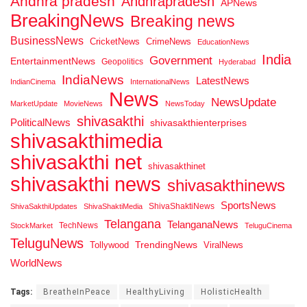
Andhra pradesh
Andhrapradesh
APNews
BreakingNews
Breaking news
BusinessNews
CricketNews
CrimeNews
EducationNews
India
Government
EntertainmentNews
Geopolitics
Hyderabad
IndiaNews
LatestNews
IndianCinema
InternationalNews
News
NewsUpdate
MarketUpdate
MovieNews
NewsToday
shivasakthi
PoliticalNews
shivasakthienterprises
shivasakthimedia
shivasakthi net
shivasakthinet
shivasakthi news
shivasakthinews
SportsNews
ShivaShaktiNews
ShivaSakthiUpdates
ShivaShaktiMedia
Telangana
TelanganaNews
TechNews
StockMarket
TeluguCinema
TeluguNews
Tollywood
TrendingNews
ViralNews
WorldNews
Tags:
BreatheInPeace
HealthyLiving
HolisticHealth