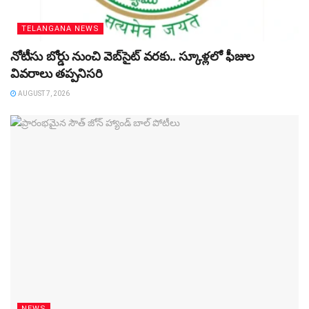
TELANGANA NEWS
నోటీసు బోర్డు నుంచి వెబ్‌సైట్‌ వరకు.. స్కూళ్లలో ఫీజుల
వివరాలు తప్పనిసరి
AUGUST 7, 2026
NEWS