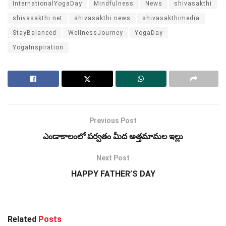
InternationalYogaDay
Mindfulness
News
shivasakthi
shivasakthi net
shivasakthi news
shivasakthimedia
StayBalanced
WellnessJourney
YogaDay
YogaInspiration
Previous Post
ఎండాకాలంలో పర్వతం మీద అత్తమామల ఇల్లు
Next Post
HAPPY FATHER’S DAY
Related
Posts