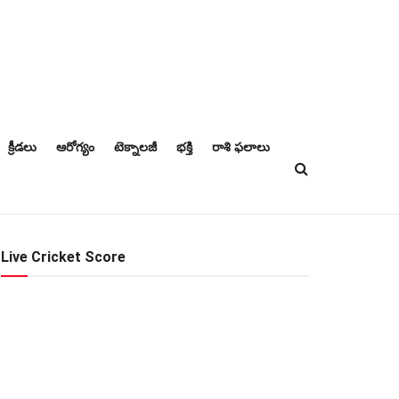
క్రీడలు
ఆరోగ్యం
టెక్నాలజీ
భక్తి
రాశి ఫలాలు
Live Cricket Score