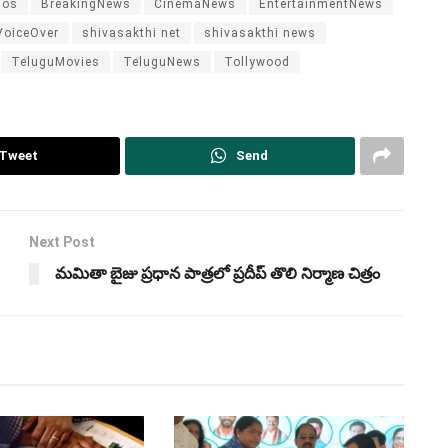
ios
BreakingNews
CinemaNews
EntertainmentNews
oiceOver
shivasakthi net
shivasakthi news
TeluguMovies
TeluguNews
Tollywood
Tweet
Send
Next Post
మమితా బైజు ప్రధాన పాత్రలో ప్రదీప్‌ తొలి నిర్మాణ చిత్రం