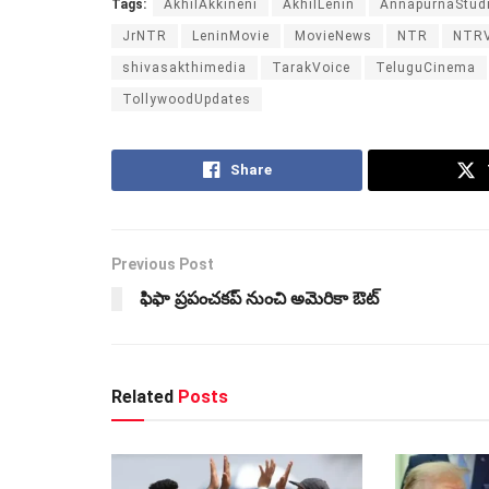
Tags:
AkhilAkkineni
AkhilLenin
AnnapurnaStud
JrNTR
LeninMovie
MovieNews
NTR
NTRV
shivasakthimedia
TarakVoice
TeluguCinema
TollywoodUpdates
Share
Previous Post
ఫిఫా ప్రపంచకప్‌ నుంచి అమెరికా ఔట్‌
Related
Posts