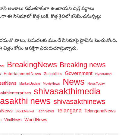
ణం, మాస్‌ అంశాలు సమతూకంగా ఉంటాయని చిత్ర వర్గాలు
 ఈ సినిమాలో కొత్త లుక్‌, కొత్త శైలిలో కనిపించనున్నట్లు
ా మారడంతో పాటు, విడుదలకు ముందే సినిమాపై హైప్‌ను పెంచుతోంది.
త్రం కోసం ఆసక్తిగా ఎదురుచూస్తున్నారు.
BreakingNews
Breaking news
ws
Government
EntertainmentNews
Geopolitics
s
Hyderabad
News
testNews
MarketUpdate
MovieNews
NewsToday
shivasakthimedia
sakthienterprises
vasakthi news
shivasakthinews
Telangana
tsNews
TelanganaNews
TechNews
StockMarket
WorldNews
s
ViralNews