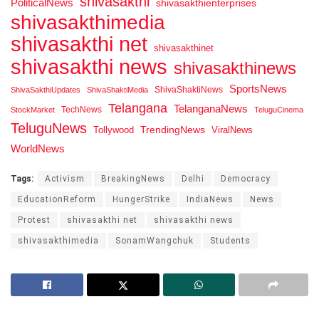
shivasakthi
PoliticalNews
shivasakthienterprises
shivasakthimedia
shivasakthi net
shivasakthinet
shivasakthi news
shivasakthinews
SportsNews
ShivaShaktiNews
ShivaSakthiUpdates
ShivaShaktiMedia
Telangana
TelanganaNews
TechNews
StockMarket
TeluguCinema
TeluguNews
Tollywood
TrendingNews
ViralNews
WorldNews
Tags:
Activism
BreakingNews
Delhi
Democracy
EducationReform
HungerStrike
IndiaNews
News
Protest
shivasakthi net
shivasakthi news
shivasakthimedia
SonamWangchuk
Students