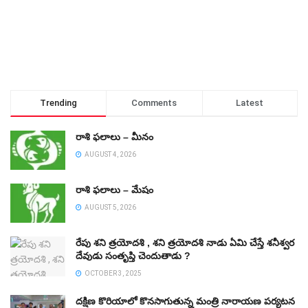
Trending
Comments
Latest
రాశి ఫలాలు – మీనం
AUGUST 4, 2026
రాశి ఫలాలు – మేషం
AUGUST 5, 2026
రేపు శని త్రయోదశి , శని త్రయోదశి నాడు ఏమి చేస్తే శనీశ్వర
దేవుడు సంతృప్తి చెందుతాడు ?
OCTOBER 3, 2025
దక్షిణ కొరియాలో కొనసాగుతున్న మంత్రి నారాయణ పర్యటన