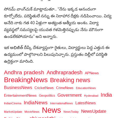
సోనమ్ వాంగ్‌చుక్ మాట్లాడుతూ.. “నేను ఇక్కడ ఆనందంగా
కూర్చోలేదు. పరిస్థితులే నన్ను ఈ నిరాహార దీక్షకు నడిపించాయి. విద్య
అనేది నాకు గత 40 ఏళ్లుగా అత్యంత ఆత్మీయ అంశం. విద్యా
వ్యవస్థలో సమస్యలపై యువత గళమెత్తినప్పుడు నేను మౌనంగా
ఉండలేకపోయాను” అని అన్నారు.
ఇక అభిజీత్ దీప్కే దేశవ్యాప్తంగా రైతులు, విద్యార్థులు పెద్ద ఎత్తున ఈ
ఉద్యమంలో పాల్గొనాలని పిలుపునిచ్చారు. ప్రస్తుతం దిల్లీలో పరిస్థితి
ఉద్రిక్తంగా మారింది.
Andhra pradesh
Andhrapradesh
APNews
BreakingNews
Breaking news
BusinessNews
CricketNews
CrimeNews
EducationNews
India
Government
EntertainmentNews
Geopolitics
Hyderabad
IndiaNews
LatestNews
IndianCinema
InternationalNews
News
NewsUpdate
MarketUpdate
MovieNews
NewsToday