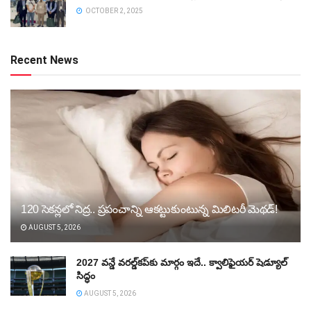
OCTOBER 2, 2025
Recent News
120 సెకన్లలో నిద్ర.. ప్రపంచాన్ని ఆకట్టుకుంటున్న మిలిటరీ మెథడ్!
AUGUST 5, 2026
2027 వన్డే వరల్డ్‌కప్‌కు మార్గం ఇదే.. క్వాలిఫైయర్ షెడ్యూల్
సిద్ధం
AUGUST 5, 2026