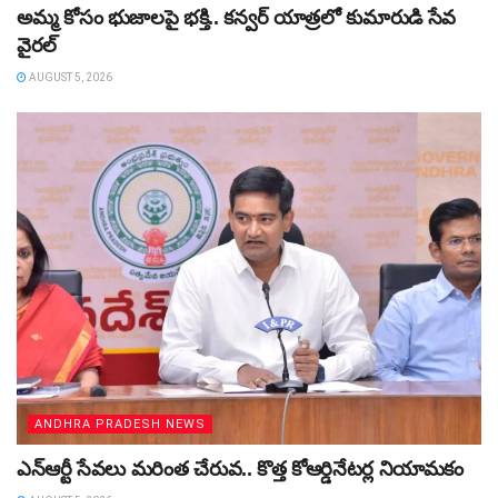
అమ్మ కోసం భుజాలపై భక్తి.. కన్వర్‌ యాత్రలో కుమారుడి సేవ
వైరల్
AUGUST 5, 2026
ANDHRA PRADESH NEWS
ఎన్ఆర్టీ సేవలు మరింత చేరువ.. కొత్త కోఆర్డినేటర్ల నియామకం