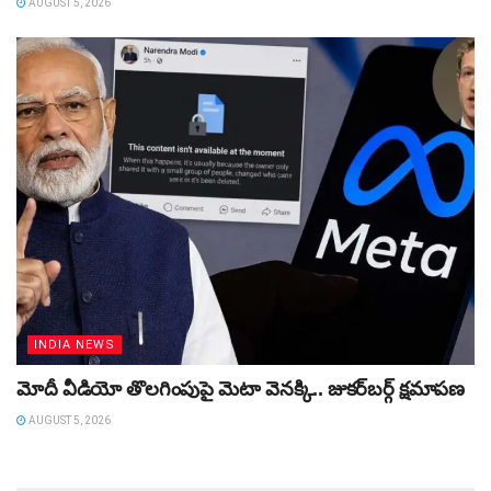
AUGUST 5, 2026
INDIA NEWS
మోదీ వీడియో తొలగింపుపై మెటా వెనక్కి.. జుకర్‌బర్గ్ క్షమాపణ
AUGUST 5, 2026