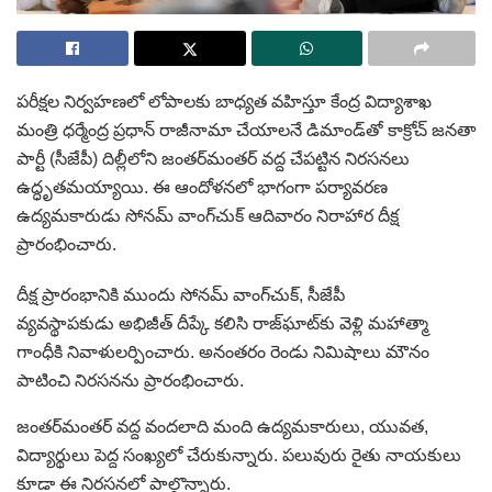
పరీక్షల నిర్వహణలో లోపాలకు బాధ్యత వహిస్తూ కేంద్ర విద్యాశాఖ
మంత్రి ధర్మేంద్ర ప్రధాన్ రాజీనామా చేయాలనే డిమాండ్‌తో కాక్రోచ్ జనతా
పార్టీ (సీజేపీ) దిల్లీలోని జంతర్‌మంతర్ వద్ద చేపట్టిన నిరసనలు
ఉద్ధృతమయ్యాయి. ఈ ఆందోళనలో భాగంగా పర్యావరణ
ఉద్యమకారుడు సోనమ్ వాంగ్‌చుక్ ఆదివారం నిరాహార దీక్ష
ప్రారంభించారు.
దీక్ష ప్రారంభానికి ముందు సోనమ్ వాంగ్‌చుక్, సీజేపీ
వ్యవస్థాపకుడు అభిజీత్ దీప్కే కలిసి రాజ్‌ఘాట్‌కు వెళ్లి మహాత్మా
గాంధీకి నివాళులర్పించారు. అనంతరం రెండు నిమిషాలు మౌనం
పాటించి నిరసనను ప్రారంభించారు.
జంతర్‌మంతర్ వద్ద వందలాది మంది ఉద్యమకారులు, యువత,
విద్యార్థులు పెద్ద సంఖ్యలో చేరుకున్నారు. పలువురు రైతు నాయకులు
కూడా ఈ నిరసనలో పాల్గొన్నారు.