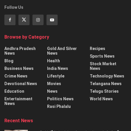
Follow Us
Browse by Category
Andhra Pradesh
Gold And Silver
Recipes
News
News
Sports News
Blog
Health
Stock Market
Business News
India News
News
Crime News
Lifestyle
Technology News
Devotional News
Movies
Telangana News
Education
News
Telugu Stories
Entertainment
Politics News
World News
News
Rasi Phalalu
Recent News