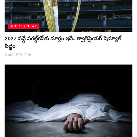
SPORTS NEWS
2027 వన్డే వరల్డ్‌కప్‌కు మార్గం ఇదే.. క్వాలిఫైయర్ షెడ్యూల్
సిద్ధం
AUGUST 5, 2026