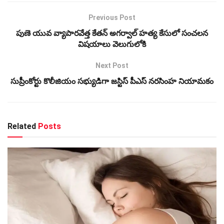
Previous Post
పుణె యువ వ్యాపారవేత్త కేతన్ అగర్వాల్ హత్య కేసులో సంచలన
విషయాలు వెలుగులోకి
Next Post
సుప్రీంకోర్టు కొలీజియం సభ్యుడిగా జస్టిస్ పీఎస్ నరసింహ నియామకం
Related
Posts