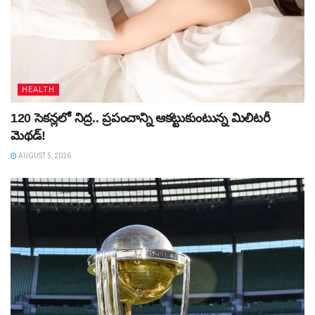
HEALTH
120 సెకన్లలో నిద్ర.. ప్రపంచాన్ని ఆకట్టుకుంటున్న మిలిటరీ
మెథడ్!
AUGUST 5, 2026