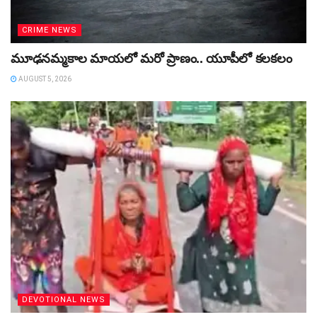
CRIME NEWS
మూఢనమ్మకాల మాయలో మరో ప్రాణం.. యూపీలో కలకలం
AUGUST 5, 2026
DEVOTIONAL NEWS