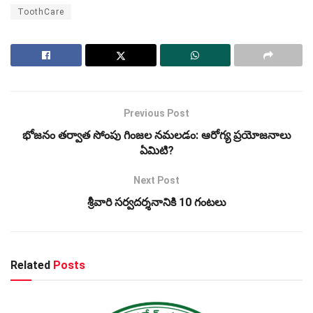
ToothCare
Previous Post
భోజనం తర్వాత సోంపు గింజల నమలడం: ఆరోగ్య ప్రయోజనాలు
ఏమిటి?
Next Post
శ్రీవారి సర్వదర్శనానికి 10 గంటలు
Related
Posts