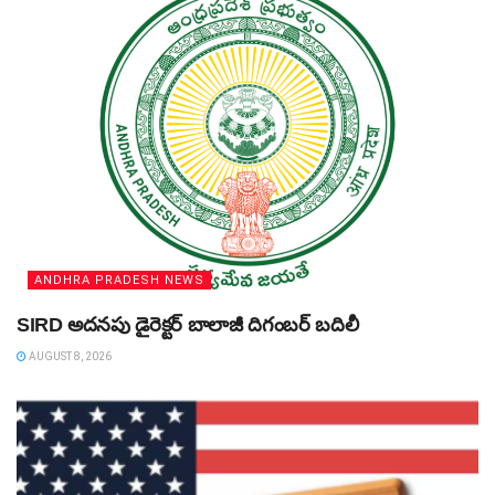
ANDHRA PRADESH NEWS
SIRD అదనపు డైరెక్టర్‌ బాలాజీ దిగంబర్‌ బదిలీ
AUGUST 8, 2026