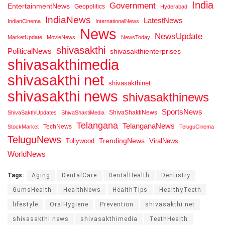
India
Government
EntertainmentNews
Geopolitics
Hyderabad
IndiaNews
LatestNews
IndianCinema
InternationalNews
News
NewsUpdate
MarketUpdate
MovieNews
NewsToday
shivasakthi
PoliticalNews
shivasakthienterprises
shivasakthimedia
shivasakthi net
shivasakthinet
shivasakthi news
shivasakthinews
SportsNews
ShivaShaktiNews
ShivaSakthiUpdates
ShivaShaktiMedia
Telangana
TelanganaNews
TechNews
StockMarket
TeluguCinema
TeluguNews
Tollywood
TrendingNews
ViralNews
WorldNews
Tags:
Aging
DentalCare
DentalHealth
Dentistry
GumsHealth
HealthNews
HealthTips
HealthyTeeth
lifestyle
OralHygiene
Prevention
shivasakthi net
shivasakthi news
shivasakthimedia
TeethHealth