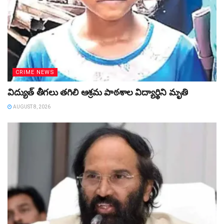
CRIME NEWS
విద్యుత్‌ తీగలు తగిలి ఆశ్రమ పాఠశాల విద్యార్థిని మృతి
AUGUST 8, 2026