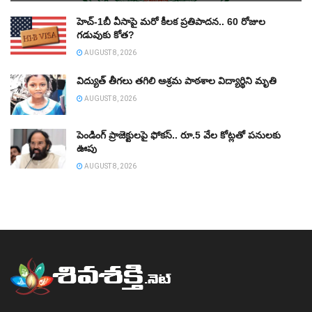
హెచ్‌-1బీ వీసాపై మరో కీలక ప్రతిపాదన.. 60 రోజుల
గడువుకు కోత?
AUGUST 8, 2026
విద్యుత్‌ తీగలు తగిలి ఆశ్రమ పాఠశాల విద్యార్థిని మృతి
AUGUST 8, 2026
పెండింగ్‌ ప్రాజెక్టులపై ఫోకస్‌.. రూ.5 వేల కోట్లతో పనులకు
ఊపు
AUGUST 8, 2026