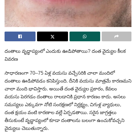
దంతాలు వృద్ధాప్యంలో ఎందుకు ఊడిపోతాయి? దంత వైద్యుల కీలక
వివరణ
సాధారణంగా 70–75 ఏళ్ల వయసు వచ్చేసరికి చాలా మందిలో
దంతాలు ఊడిపోవడం కనిపిస్తుంది. దీనికి వయసు మాత్రమే కారణమని
చాలా మంది భావిస్తారు. అయితే దంత వైద్యుల ప్రకారం, కేవలం
వయసు పెరగడం దంతాలు రాలడానికి ప్రధాన కారణం కాదు. అసలు
సమస్యలు ఎక్కువగా నోటి సంరక్షణలో నిర్లక్ష్యం, చిగుళ్ల వ్యాధులు,
దంత క్షయం వంటి కారణాల వల్లే ఏర్పడతాయి. సరైన జాగ్రత్తలు
తీసుకుంటే వృద్ధాప్యంలో కూడా దంతాలను బలంగా ఉంచుకోవచ్చని
వైద్యులు చెబుతున్నారు.