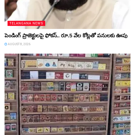
TELANGANA NEWS
పెండింగ్‌ ప్రాజెక్టులపై ఫోకస్‌.. రూ.5 వేల కోట్లతో పనులకు ఊపు
AUGUST 8, 2026