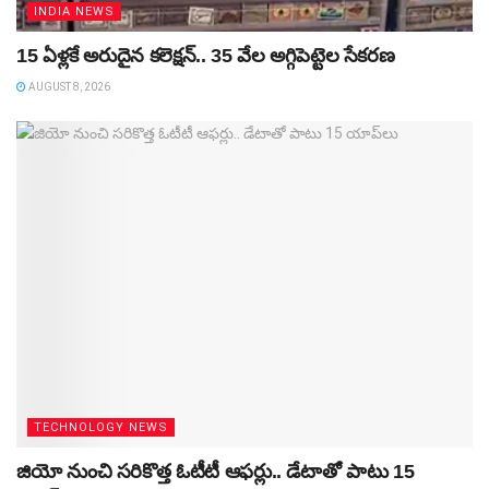
INDIA NEWS
15 ఏళ్లకే అరుదైన కలెక్షన్‌.. 35 వేల అగ్గిపెట్టెల సేకరణ
AUGUST 8, 2026
TECHNOLOGY NEWS
జియో నుంచి సరికొత్త ఓటీటీ ఆఫర్లు.. డేటాతో పాటు 15