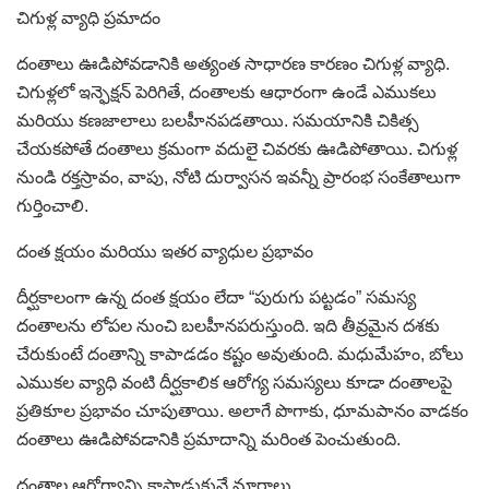
చిగుళ్ల వ్యాధి ప్రమాదం
దంతాలు ఊడిపోవడానికి అత్యంత సాధారణ కారణం చిగుళ్ల వ్యాధి.
చిగుళ్లలో ఇన్ఫెక్షన్ పెరిగితే, దంతాలకు ఆధారంగా ఉండే ఎముకలు
మరియు కణజాలాలు బలహీనపడతాయి. సమయానికి చికిత్స
చేయకపోతే దంతాలు క్రమంగా వదులై చివరకు ఊడిపోతాయి. చిగుళ్ల
నుండి రక్తస్రావం, వాపు, నోటి దుర్వాసన ఇవన్నీ ప్రారంభ సంకేతాలుగా
గుర్తించాలి.
దంత క్షయం మరియు ఇతర వ్యాధుల ప్రభావం
దీర్ఘకాలంగా ఉన్న దంత క్షయం లేదా “పురుగు పట్టడం” సమస్య
దంతాలను లోపల నుంచి బలహీనపరుస్తుంది. ఇది తీవ్రమైన దశకు
చేరుకుంటే దంతాన్ని కాపాడడం కష్టం అవుతుంది. మధుమేహం, బోలు
ఎముకల వ్యాధి వంటి దీర్ఘకాలిక ఆరోగ్య సమస్యలు కూడా దంతాలపై
ప్రతికూల ప్రభావం చూపుతాయి. అలాగే పొగాకు, ధూమపానం వాడకం
దంతాలు ఊడిపోవడానికి ప్రమాదాన్ని మరింత పెంచుతుంది.
దంతాల ఆరోగ్యాన్ని కాపాడుకునే మార్గాలు