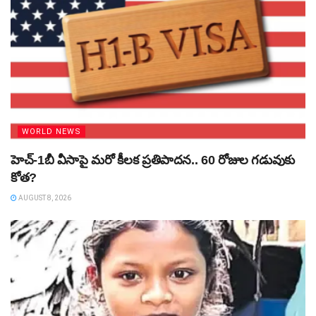
WORLD NEWS
హెచ్‌-1బీ వీసాపై మరో కీలక ప్రతిపాదన.. 60 రోజుల గడువుకు
కోత?
AUGUST 8, 2026