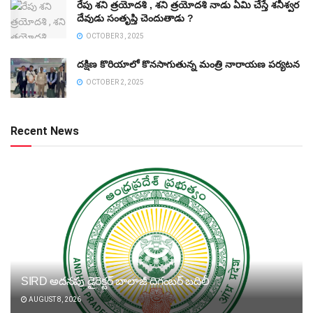
రేపు శని త్రయోదశి , శని త్రయోదశి నాడు ఏమి చేస్తే శనీశ్వర
దేవుడు సంతృప్తి చెందుతాడు ?
OCTOBER 3, 2025
దక్షిణ కొరియాలో కొనసాగుతున్న మంత్రి నారాయణ పర్యటన
OCTOBER 2, 2025
Recent News
SIRD అదనపు డైరెక్టర్‌ బాలాజీ దిగంబర్‌ బదిలీ
AUGUST 8, 2026