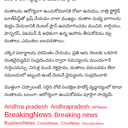
దంతాలను ఆరోగ్యంగా ఉంచుకోవడానికి రోజూ ఉదయం, రాత్రి ఫ్లోరైడ్
టూత్‌పేస్ట్‌తో బ్రష్ చేయడం చాలా ముఖ్యం. దంతాల మధ్య భాగాలను
శుభ్రం చేయడానికి డెంటల్ ఫ్లాస్ ఉపయోగించడం మంచిది. కాల్షియం,
ఫాస్ఫరస్, విటమిన్ డి అధికంగా ఉన్న ఆహారం తీసుకోవడం వల్ల
దంతాలు, ఎముకలు బలపడతాయి.
చక్కెర పదార్థాలను పరిమితం చేయడం, ప్రతి ఆరు నెలలకు ఒకసారి
దంతవైద్యుడిని సంప్రదించడం ద్వారా సమస్యలను ముందుగానే
గుర్తించవచ్చు. చిగుళ్ల నుండి రక్తస్రావం, దంతాలు వదులవడం లేదా
నమలడంలో ఇబ్బంది ఉంటే వెంటనే వైద్యులను సంప్రదించాలి.
మొత్తంగా చెప్పాలంటే, సరైన నోటి సంరక్షణ పాటిస్తే వృద్ధాప్యంలో కూడా
దంతాలను బలంగా, ఆరోగ్యంగా ఉంచుకోవడం పూర్తిగా సాధ్యమే.
Andhra pradesh
Andhrapradesh
APNews
BreakingNews
Breaking news
BusinessNews
CricketNews
CrimeNews
EducationNews