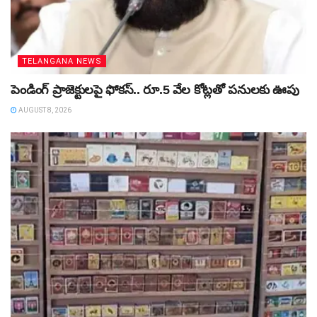
TELANGANA NEWS
పెండింగ్‌ ప్రాజెక్టులపై ఫోకస్‌.. రూ.5 వేల కోట్లతో పనులకు ఊపు
AUGUST 8, 2026