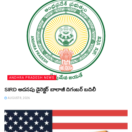
ANDHRA PRADESH NEWS
SIRD అదనపు డైరెక్టర్‌ బాలాజీ దిగంబర్‌ బదిలీ
AUGUST 8, 2026