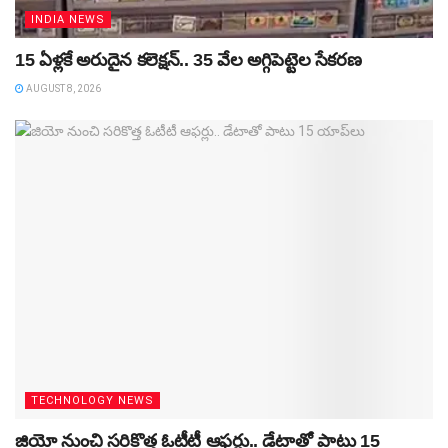
INDIA NEWS
15 ఏళ్లకే అరుదైన కలెక్షన్‌.. 35 వేల అగ్గిపెట్టెల సేకరణ
AUGUST 8, 2026
TECHNOLOGY NEWS
జియో నుంచి సరికొత్త ఓటీటీ ఆఫర్లు.. డేటాతో పాటు 15