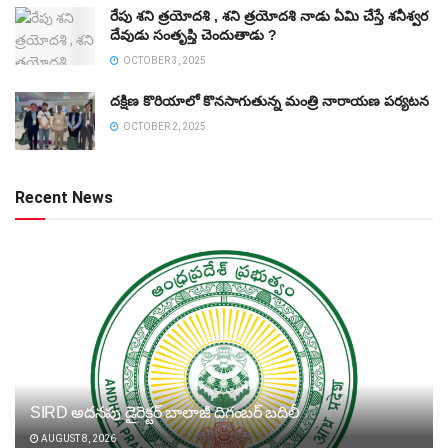
రేపు శని త్రయోదశి , శని త్రయోదశి నాడు ఏమి చేస్తే శనీశ్వర
దేవుడు సంతృప్తి చెందుతాడు ?
OCTOBER 3, 2025
దక్షిణ కొరియాలో కొనసాగుతున్న మంత్రి నారాయణ పర్యటన
OCTOBER 2, 2025
Recent News
SIRD అదనపు డైరెక్టర్‌ బాలాజీ దిగంబర్‌ బదిలీ
AUGUST 8, 2026