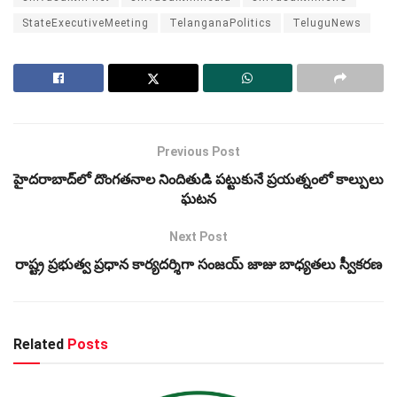
StateExecutiveMeeting
TelanganaPolitics
TeluguNews
Previous Post
హైదరాబాద్‌లో దొంగతనాల నిందితుడి పట్టుకునే ప్రయత్నంలో కాల్పులు
ఘటన
Next Post
రాష్ట్ర ప్రభుత్వ ప్రధాన కార్యదర్శిగా సంజయ్ జాజు బాధ్యతలు స్వీకరణ
Related
Posts