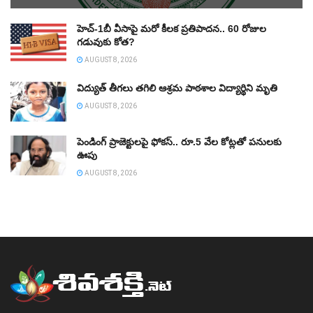
హెచ్‌-1బీ వీసాపై మరో కీలక ప్రతిపాదన.. 60 రోజుల
గడువుకు కోత?
AUGUST 8, 2026
విద్యుత్‌ తీగలు తగిలి ఆశ్రమ పాఠశాల విద్యార్థిని మృతి
AUGUST 8, 2026
పెండింగ్‌ ప్రాజెక్టులపై ఫోకస్‌.. రూ.5 వేల కోట్లతో పనులకు
ఊపు
AUGUST 8, 2026