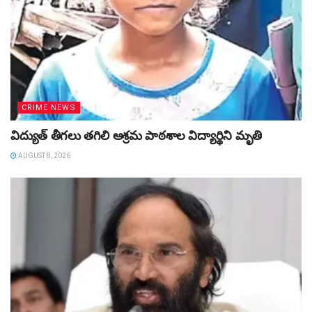
CRIME NEWS
విద్యుత్‌ తీగలు తగిలి ఆశ్రమ పాఠశాల విద్యార్థిని మృతి
AUGUST 8, 2026