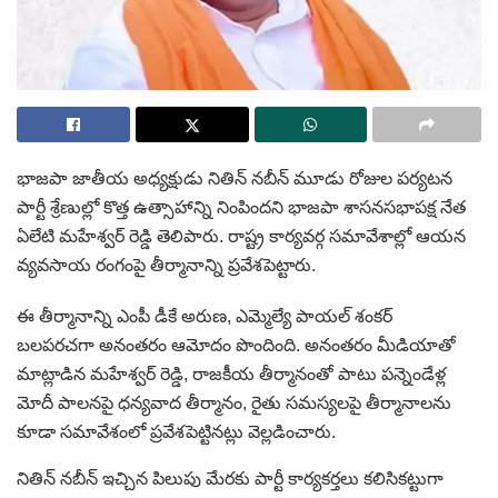
భాజపా జాతీయ అధ్యక్షుడు నితిన్ నబీన్ మూడు రోజుల పర్యటన
పార్టీ శ్రేణుల్లో కొత్త ఉత్సాహాన్ని నింపిందని భాజపా శాసనసభాపక్ష నేత
ఏలేటి మహేశ్వర్ రెడ్డి తెలిపారు. రాష్ట్ర కార్యవర్గ సమావేశాల్లో ఆయన
వ్యవసాయ రంగంపై తీర్మానాన్ని ప్రవేశపెట్టారు.
ఈ తీర్మానాన్ని ఎంపీ డీకే అరుణ, ఎమ్మెల్యే పాయల్ శంకర్
బలపరచగా అనంతరం ఆమోదం పొందింది. అనంతరం మీడియాతో
మాట్లాడిన మహేశ్వర్ రెడ్డి, రాజకీయ తీర్మానంతో పాటు పన్నెండేళ్ల
మోదీ పాలనపై ధన్యవాద తీర్మానం, రైతు సమస్యలపై తీర్మానాలను
కూడా సమావేశంలో ప్రవేశపెట్టినట్లు వెల్లడించారు.
నితిన్ నబీన్ ఇచ్చిన పిలుపు మేరకు పార్టీ కార్యకర్తలు కలిసికట్టుగా