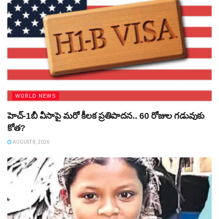
WORLD NEWS
హెచ్‌-1బీ వీసాపై మరో కీలక ప్రతిపాదన.. 60 రోజుల గడువుకు
కోత?
AUGUST 8, 2026