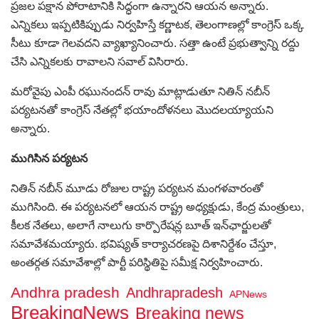
ప్రజల పక్షాన పోరాటానికి సిద్ధంగా ఉన్నారని ఆయన అన్నారు.
ఎన్నికలు ఇప్పటికిప్పుడు నిర్వహిస్తే కర్ణాటక, తెలంగాణల్లో కాంగ్రెస్ ఒక్క
సీటు కూడా గెలవదని వ్యాఖ్యానించారు. సత్తా ఉంటే ప్రభుత్వాన్ని రద్దు
చేసి ఎన్నికలకు రావాలని సవాల్ విసిరారు.
మరోవైపు ఎంపీ రఘునందన్ రావు మాట్లాడుతూ నితిన్ నబీన్
పర్యటనతో కాంగ్రెస్ నేతల్లో భయాందోళనలు మొదలయ్యాయని
అన్నారు.
ముగిసిన పర్యటన
నితిన్ నబీన్ మూడు రోజుల రాష్ట్ర పర్యటన మంగళవారంతో
ముగిసింది. ఈ పర్యటనలో ఆయన రాష్ట్ర అధ్యక్షుడు, కేంద్ర మంత్రులు,
కీలక నేతలు, అలాగే నాలుగు కార్పొరేషన్ల బూత్ ఇన్‌ఛార్జులతో
సమావేశమయ్యారు. భవిష్యత్ కార్యాచరణపై దిశానిర్దేశం చేస్తూ,
అంతర్గత సమావేశాల్లో పార్టీ పరిస్థితిపై సమీక్ష నిర్వహించారు.
Andhra pradesh
Andhrapradesh
APNews
BreakingNews
Breaking news