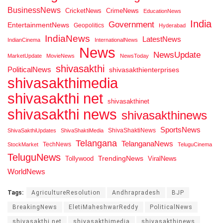
BusinessNews
CricketNews
CrimeNews
EducationNews
India
Government
EntertainmentNews
Geopolitics
Hyderabad
IndiaNews
LatestNews
IndianCinema
InternationalNews
News
NewsUpdate
MarketUpdate
MovieNews
NewsToday
shivasakthi
PoliticalNews
shivasakthienterprises
shivasakthimedia
shivasakthi net
shivasakthinet
shivasakthi news
shivasakthinews
SportsNews
ShivaShaktiNews
ShivaSakthiUpdates
ShivaShaktiMedia
Telangana
TelanganaNews
TechNews
StockMarket
TeluguCinema
TeluguNews
Tollywood
TrendingNews
ViralNews
WorldNews
Tags:
AgricultureResolution
Andhrapradesh
BJP
BreakingNews
EletiMaheshwarReddy
PoliticalNews
shivasakthi net
shivasakthimedia
shivasakthinews