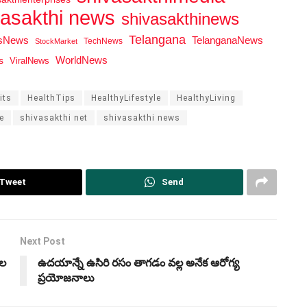
vasakthi news
shivasakthinews
Telangana
tsNews
TelanganaNews
TechNews
StockMarket
WorldNews
s
ViralNews
its
HealthTips
HealthyLifestyle
HealthyLiving
e
shivasakthi net
shivasakthi news
Tweet
Send
Next Post
ుల
ఉదయాన్నే ఉసిరి రసం తాగడం వల్ల అనేక ఆరోగ్య
ప్రయోజనాలు