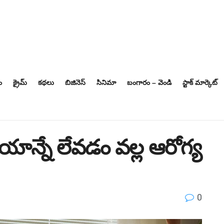
ం
క్రైమ్
కథలు
బిజినెస్‌
సినిమా
బంగారం – వెండి
స్టాక్ మార్కెట్
యాన్నే లేవడం వల్ల ఆరోగ్య
0