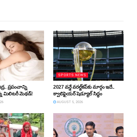
SPORTS NEWS
ద్ర.. ప్రపంచాన్ని
2027 వన్డే వరల్డ్‌కప్‌కు మార్గం ఇదే..
్న మిలిటరీ మెథడ్!
క్వాలిఫైయర్ షెడ్యూల్ సిద్ధం
26
AUGUST 5, 2026