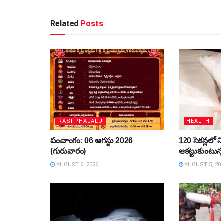
Related
Posts
RASI PHALALU
HEALTH
పంచాంగం: 06 ఆగస్టు 2026
120 సెకన్లలో ని
(గురువారం)
ఆకట్టుకుంటున
AUGUST 6, 2026
AUGUST 5, 20