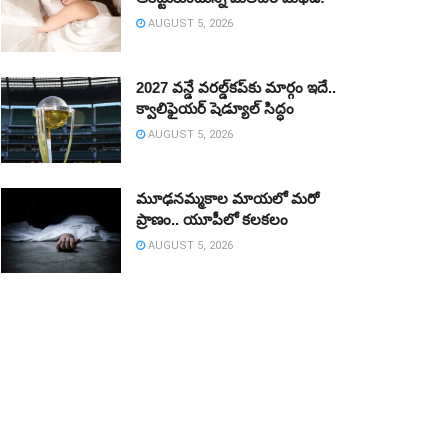
AUGUST 5, 2026
2027 వన్డే వరల్డ్‌కప్‌కు మార్గం ఇదే..
క్వాలిఫైయర్ షెడ్యూల్ సిద్ధం
AUGUST 5, 2026
మూఢనమ్మకాల మాయలో మరో
ప్రాణం.. యూపీలో కలకలం
AUGUST 5, 2026