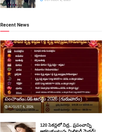
Recent News
పంచాంగం: 06 ఆగస్టు 2026 (గురువారం)
AUGUST 6, 2026
120 సెకన్లలో నిద్ర.. ప్రపంచాన్ని
ఆకట్టుకుంటున్న మిలిటరీ మెథడ్!