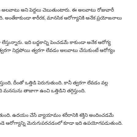
ంచి అలవాటు అని పెద్దలు చెబుతుంటారు. ఈ అలవాటు రోజువారీ
 అంతేకాకుండా శారీరక, మానసిక ఆరోగ్యానికి అనేక ప్రయోజనాలు
ేస్తున్నారు. ఇది బద్ధకాన్ని పెంచడమే కాకుండా అనేక ఆరోగ్య
ి త్వరగా నిద్రపోయి త్వరగా లేవడం అలవాటు చేసుకుంటే ఆరోగ్యం
ంది. దీంతో ఒత్తిడి పెరుగుతుంది. కానీ త్వరగా లేవడం వల్ల
 మనసును తాజాగా ఉంచి ఒత్తిడిని తగ్గిస్తుంది.
ంది. ఉదయం చేసే వ్యాయామం శరీరానికి శక్తిని అందించడమే
ండె ఆరోగ్యాన్ని మెరుగుపరచడంలో కూడా ఇది ఉపయోగపడుతుంది.