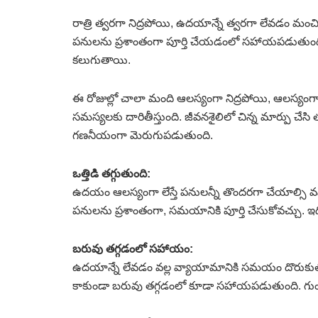
రాత్రి త్వరగా నిద్రపోయి, ఉదయాన్నే త్వరగా లేవడం మ
పనులను ప్రశాంతంగా పూర్తి చేయడంలో సహాయపడుతుంది.
కలుగుతాయి.
ఈ రోజుల్లో చాలా మంది ఆలస్యంగా నిద్రపోయి, ఆలస్యంగా ల
సమస్యలకు దారితీస్తుంది. జీవనశైలిలో చిన్న మార్పు చేస
గణనీయంగా మెరుగుపడుతుంది.
ఒత్తిడి తగ్గుతుంది:
ఉదయం ఆలస్యంగా లేస్తే పనులన్నీ తొందరగా చేయాల్సి వస్తు
పనులను ప్రశాంతంగా, సమయానికి పూర్తి చేసుకోవచ్చు. ఇది
బరువు తగ్గడంలో సహాయం:
ఉదయాన్నే లేవడం వల్ల వ్యాయామానికి సమయం దొరుకుతు
కాకుండా బరువు తగ్గడంలో కూడా సహాయపడుతుంది. గు