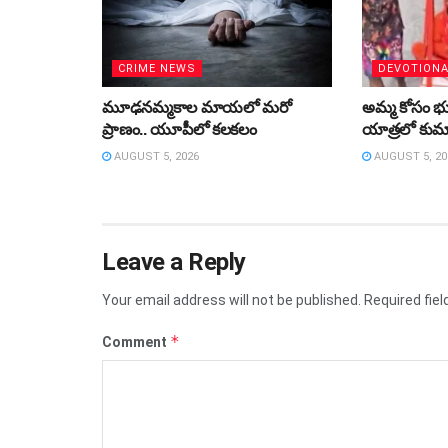
CRIME NEWS
DEVOTION
మూఢనమ్మకాల మాయలో మరో
అమ్మ కోసం భుజా
ప్రాణం.. యూపీలో కలకలం
యాత్రలో కుమా
AUGUST 5, 2026
AUGUST 5, 20
Leave a Reply
Your email address will not be published.
Required fie
*
Comment