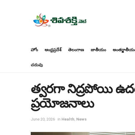
హోం
ఆంధ్రప్రదేశ్
తెలంగాణ
జాతీయం
అంతర్జాతీయ
చదువు
త్వరగా నిద్రపోయి ఉద
ప్రయోజనాలు
June 20, 2026
in
Health
,
News