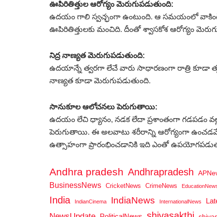
ఊపిరితిత్తుల ఆరోగ్యం మెరుగుపడుతుంది:
ఉదయం గాలి స్వచ్ఛంగా ఉంటుంది. ఆ సమయంలో వాకింగ్ 
ఊపిరితిత్తులకు మంచిది. దీంతో శ్వాసకోశ ఆరోగ్యం మెరు
నిద్ర నాణ్యత మెరుగుపడుతుంది:
ఉదయాన్నే త్వరగా లేచే వారు సాధారణంగా రాత్రి కూడా త్వ
నాణ్యత కూడా మెరుగుపడుతుంది.
సానుకూల ఆలోచనలు పెరుగుతాయి:
ఉదయం లేచి ధ్యానం, నడక లేదా ప్రశాంతంగా గడపడం వ
పెరుగుతాయి. ఈ అలవాటు శరీరాన్ని ఆరోగ్యంగా ఉంచడ
ఉత్సాహంగా ప్రారంభించడానికి ఇది ఎంతో ఉపయోగపడుత
Andhra pradesh
Andhrapradesh
APNe
BusinessNews
CricketNews
CrimeNews
EducationNew
India
IndiaNews
La
IndianCinema
InternationalNews
shivasakthi
NewsUpdate
PoliticalNews
shiva