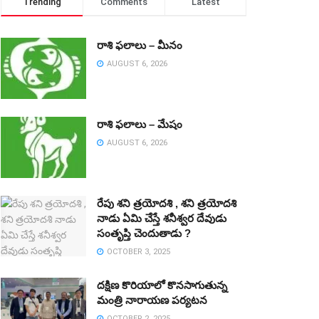
Trending
Comments
Latest
రాశి ఫలాలు – మీనం
AUGUST 6, 2026
రాశి ఫలాలు – మేషం
AUGUST 6, 2026
రేపు శని త్రయోదశి , శని త్రయోదశి
నాడు ఏమి చేస్తే శనీశ్వర దేవుడు
సంతృప్తి చెందుతాడు ?
OCTOBER 3, 2025
దక్షిణ కొరియాలో కొనసాగుతున్న
మంత్రి నారాయణ పర్యటన
OCTOBER 2, 2025