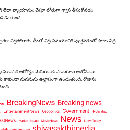
లేదా వ్యాయామం చేస్తూ లోతుగా శ్వాస తీసుకోవడం
గుపడుతుంది.
రగా నిద్రపోతారు. దీంతో నిద్ర సమయానికి పూర్తవడంతో పాటు నిద్ర
ల్ల మానసిక ఆరోగ్యం మెరుగుపడి సానుకూల ఆలోచనలు
మే కాకుండా మనసును ఉల్లాసంగా ఉంచుతుంది. రోజును
ుంది.
BreakingNews
Breaking news
ws
Government
EntertainmentNews
Geopolitics
s
Hyderabad
News
testNews
MarketUpdate
MovieNews
NewsToday
shivasakthimedia
sakthienterprises