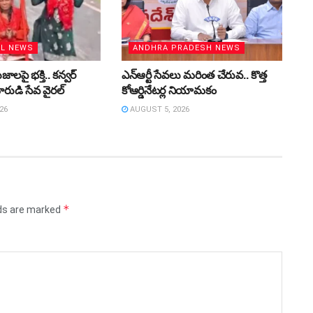
AL NEWS
ANDHRA PRADESH NEWS
లపై భక్తి.. కన్వర్‌
ఎన్ఆర్టీ సేవలు మరింత చేరువ.. కొత్త
రుడి సేవ వైరల్
కోఆర్డినేటర్ల నియామకం
26
AUGUST 5, 2026
*
lds are marked