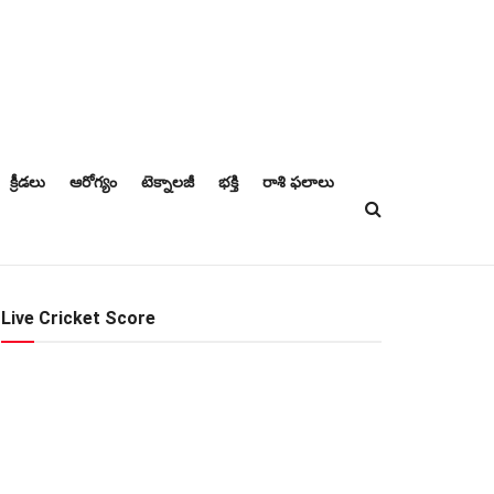
క్రీడలు
ఆరోగ్యం
టెక్నాలజీ
భక్తి
రాశి ఫలాలు
Live Cricket Score