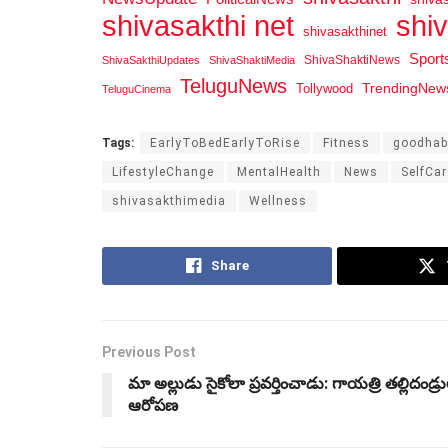
shi
shivasakthi net
shivasakthinet
Spor
ShivaShaktiNews
ShivaSakthiUpdates
ShivaShaktiMedia
TeluguNews
Tollywood
TrendingNew
TeluguCinema
Tags:
EarlyToBedEarlyToRise
Fitness
goodhab
LifestyleChange
MentalHealth
News
SelfCar
shivasakthimedia
Wellness
Share
Previous Post
మా అల్లుడు సైకోలా ప్రవర్తించాడు: గాయత్రి తల్లిదండ్ర
ఆరోపణ