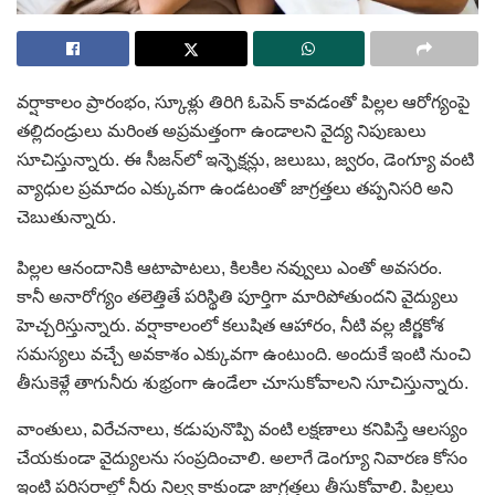
వర్షాకాలం ప్రారంభం, స్కూళ్లు తిరిగి ఓపెన్ కావడంతో పిల్లల ఆరోగ్యంపై
తల్లిదండ్రులు మరింత అప్రమత్తంగా ఉండాలని వైద్య నిపుణులు
సూచిస్తున్నారు. ఈ సీజన్‌లో ఇన్ఫెక్షన్లు, జలుబు, జ్వరం, డెంగ్యూ వంటి
వ్యాధుల ప్రమాదం ఎక్కువగా ఉండటంతో జాగ్రత్తలు తప్పనిసరి అని
చెబుతున్నారు.
పిల్లల ఆనందానికి ఆటాపాటలు, కిలకిల నవ్వులు ఎంతో అవసరం.
కానీ అనారోగ్యం తలెత్తితే పరిస్థితి పూర్తిగా మారిపోతుందని వైద్యులు
హెచ్చరిస్తున్నారు. వర్షాకాలంలో కలుషిత ఆహారం, నీటి వల్ల జీర్ణకోశ
సమస్యలు వచ్చే అవకాశం ఎక్కువగా ఉంటుంది. అందుకే ఇంటి నుంచి
తీసుకెళ్లే తాగునీరు శుభ్రంగా ఉండేలా చూసుకోవాలని సూచిస్తున్నారు.
వాంతులు, విరేచనాలు, కడుపునొప్పి వంటి లక్షణాలు కనిపిస్తే ఆలస్యం
చేయకుండా వైద్యులను సంప్రదించాలి. అలాగే డెంగ్యూ నివారణ కోసం
ఇంటి పరిసరాల్లో నీరు నిల్వ కాకుండా జాగ్రత్తలు తీసుకోవాలి. పిల్లలు