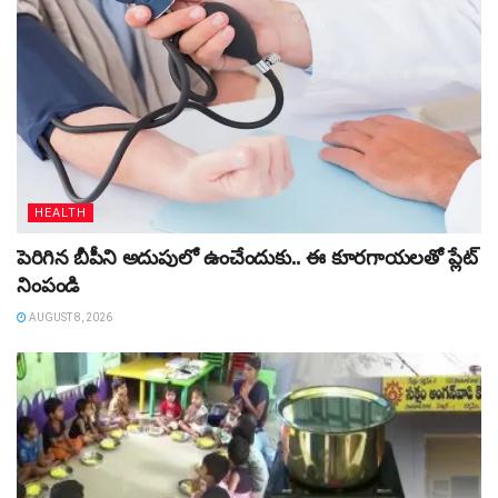
HEALTH
పెరిగిన బీపీని అదుపులో ఉంచేందుకు.. ఈ కూరగాయలతో ప్లేట్‌
నింపండి
AUGUST 8, 2026