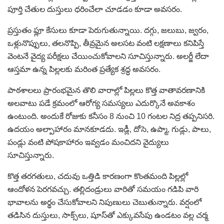
పూర్తి చేతుల దుస్తులు ధరించేలా చూడడం కూడా అవసరం.
ప్రస్తుతం ఫ్లూ కేసులు కూడా పెరుగుతున్నాయి. దగ్గు, జలుబు, జ్వరం,
ఒళ్లునొప్పులు, తలనొప్పి, తీవ్రమైన అలసట వంటి లక్షణాలు కనిపిస్తే
వెంటనే వైద్య పరీక్షలు చేయించుకోవాలని సూచిస్తున్నారు. అలర్జీ లేదా
ఆస్తమా ఉన్న పిల్లలకు మరింత ప్రత్యేక శ్రద్ధ అవసరం.
పాఠశాలలు ప్రారంభమైన తొలి వారాల్లో పిల్లలు కొత్త వాతావరణానికి
అలవాటు పడే క్రమంలో ఆరోగ్య సమస్యలు ఎదుర్కొనే అవకాశం
ఉంటుంది. అందుకే రోజుకు కనీసం 8 నుంచి 10 గంటల నిద్ర తప్పనిసరి.
ఉదయం అల్పాహారం మానకూడదు. ఇడ్లీ, దోసె, ఉప్మా, గుడ్లు, పాలు,
పండ్లు వంటి పోషకాహారం ఇవ్వడం మంచిదని వైద్యులు
సూచిస్తున్నారు.
కొత్త తరగతులు, చదువు ఒత్తిడి కారణంగా కొంతమంది పిల్లల్లో
ఆందోళన పెరగవచ్చు. తల్లిదండ్రులు వారితో సమయం గడిపి వారి
భావాలను అర్థం చేసుకోవాలని నిపుణులు చెబుతున్నారు. వర్షంలో
తడిసిన దుస్తులు, సాక్స్‌లు, షూస్‌తో ఎక్కువసేపు ఉండటం వల్ల చర్మ