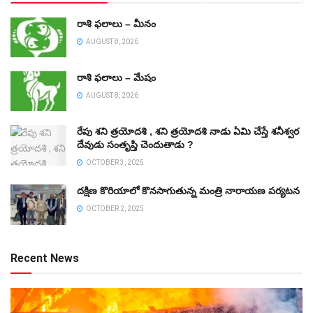
రాశి ఫలాలు – మీనం
AUGUST 8, 2026
రాశి ఫలాలు – మేషం
AUGUST 8, 2026
రేపు శని త్రయోదశి , శని త్రయోదశి నాడు ఏమి చేస్తే శనీశ్వర
దేవుడు సంతృప్తి చెందుతాడు ?
OCTOBER 3, 2025
దక్షిణ కొరియాలో కొనసాగుతున్న మంత్రి నారాయణ పర్యటన
OCTOBER 2, 2025
Recent News