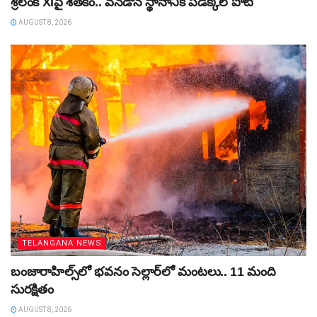
శ్రీలంక XIపై శతకం.. వన్‌డౌన్‌ స్థానానికి పడిక్కల్‌ పోటీ
AUGUST 8, 2026
TELANGANA NEWS
బంజారాహిల్స్‌లో భవనం సెల్లార్‌లో మంటలు.. 11 మంది
సురక్షితం
AUGUST 8, 2026