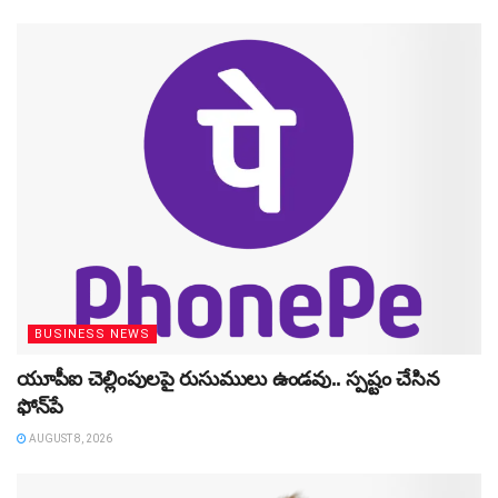
BUSINESS NEWS
యూపీఐ చెల్లింపులపై రుసుములు ఉండవు.. స్పష్టం చేసిన
ఫోన్‌పే
AUGUST 8, 2026