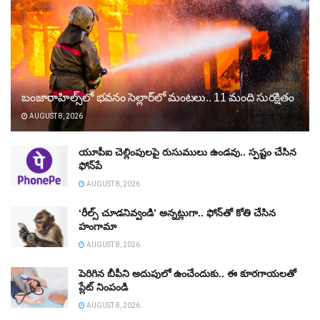
బంజారాహిల్స్‌లో భవనం సెల్లార్‌లో మంటలు.. 11 మంది సురక్షితం
AUGUST 8, 2026
యూపీఐ చెల్లింపులపై రుసుములు ఉండవు.. స్పష్టం చేసిన
ఫోన్‌పే
AUGUST 8, 2026
‘రీల్స్‌ చూడనివ్వండి’ అన్నట్లుగా.. ఫోన్‌తో కోతి చేసిన
హంగామా
AUGUST 8, 2026
పెరిగిన బీపీని అదుపులో ఉంచేందుకు.. ఈ కూరగాయలతో
ప్లేట్‌ నింపండి
AUGUST 8, 2026