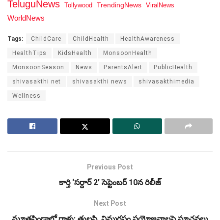
TeluguNews
Tollywood
TrendingNews
ViralNews
WorldNews
Tags:
ChildCare
ChildHealth
HealthAwareness
HealthTips
KidsHealth
MonsoonHealth
MonsoonSeason
News
ParentsAlert
PublicHealth
shivasakthi net
shivasakthi news
shivasakthimedia
Wellness
Previous Post
కార్తి ‘సర్దార్ 2’ సెప్టెంబర్ 10న రిలీజ్
Next Post
మూత్రపిండాల్లో రాళ్లు: తులసి, నిమ్మరసం ప్రయోజనాలపై సూచనలు