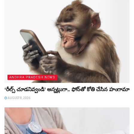
ANDHRA PRADESH NEWS
‘రీల్స్‌ చూడనివ్వండి’ అన్నట్లుగా.. ఫోన్‌తో కోతి చేసిన హంగామా
AUGUST 8, 2026