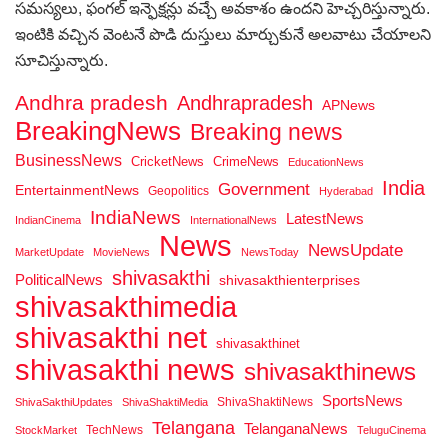
సమస్యలు, ఫంగల్ ఇన్ఫెక్షన్లు వచ్చే అవకాశం ఉందని హెచ్చరిస్తున్నారు.
ఇంటికి వచ్చిన వెంటనే పొడి దుస్తులు మార్చుకునే అలవాటు చేయాలని
సూచిస్తున్నారు.
Andhra pradesh
Andhrapradesh
APNews
BreakingNews
Breaking news
BusinessNews
CricketNews
CrimeNews
EducationNews
India
Government
EntertainmentNews
Geopolitics
Hyderabad
IndiaNews
LatestNews
IndianCinema
InternationalNews
News
NewsUpdate
MarketUpdate
MovieNews
NewsToday
shivasakthi
PoliticalNews
shivasakthienterprises
shivasakthimedia
shivasakthi net
shivasakthinet
shivasakthi news
shivasakthinews
SportsNews
ShivaShaktiNews
ShivaSakthiUpdates
ShivaShaktiMedia
Telangana
TelanganaNews
TechNews
StockMarket
TeluguCinema