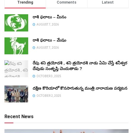
Trending
Comments
Latest
రాశి ఫలాలు – మీనం
AUGUST 7, 2026
రాశి ఫలాలు – మేషం
AUGUST 7, 2026
రేపు శని త్రయోదశి , శని త్రయోదశి నాడు ఏమి చేస్తే శనీశ్వర
దేవుడు సంతృప్తి చెందుతాడు ?
OCTOBER 3, 2025
దక్షిణ కొరియాలో కొనసాగుతున్న మంత్రి నారాయణ పర్యటన
OCTOBER 2, 2025
Recent News