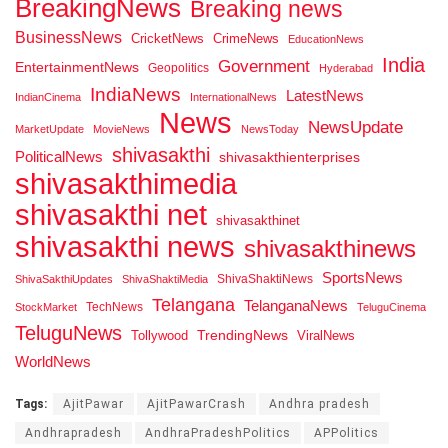
BreakingNews
Breaking news
BusinessNews
CricketNews
CrimeNews
EducationNews
India
Government
EntertainmentNews
Geopolitics
Hyderabad
IndiaNews
LatestNews
IndianCinema
InternationalNews
News
NewsUpdate
MarketUpdate
MovieNews
NewsToday
shivasakthi
PoliticalNews
shivasakthienterprises
shivasakthimedia
shivasakthi net
shivasakthinet
shivasakthi news
shivasakthinews
SportsNews
ShivaShaktiNews
ShivaSakthiUpdates
ShivaShaktiMedia
Telangana
TelanganaNews
TechNews
StockMarket
TeluguCinema
TeluguNews
Tollywood
TrendingNews
ViralNews
WorldNews
Tags:
AjitPawar
AjitPawarCrash
Andhra pradesh
Andhrapradesh
AndhraPradeshPolitics
APPolitics