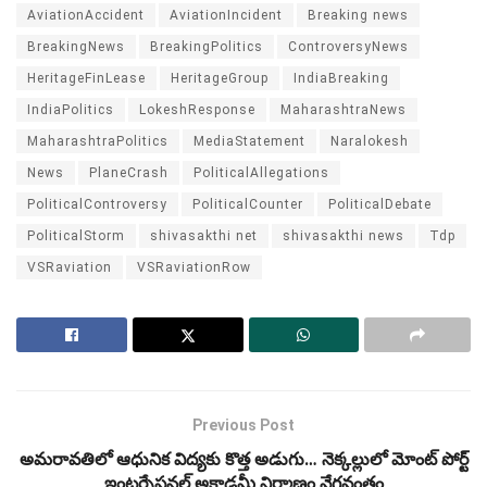
AviationAccident
AviationIncident
Breaking news
BreakingNews
BreakingPolitics
ControversyNews
HeritageFinLease
HeritageGroup
IndiaBreaking
IndiaPolitics
LokeshResponse
MaharashtraNews
MaharashtraPolitics
MediaStatement
Naralokesh
News
PlaneCrash
PoliticalAllegations
PoliticalControversy
PoliticalCounter
PoliticalDebate
PoliticalStorm
shivasakthi net
shivasakthi news
Tdp
VSRaviation
VSRaviationRow
Previous Post
అమరావతిలో ఆధునిక విద్యకు కొత్త అడుగు… నెక్కల్లులో మోంట్ పోర్ట్
ఇంటర్నేషనల్ అకాడమీ నిర్మాణం వేగవంతం