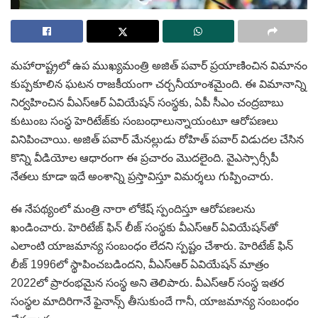
మహారాష్ట్రలో ఉప ముఖ్యమంత్రి అజిత్ పవార్ ప్రయాణించిన విమానం
కుప్పకూలిన ఘటన రాజకీయంగా చర్చనీయాంశమైంది. ఈ విమానాన్ని
నిర్వహించిన వీఎస్ఆర్ ఏవియేషన్ సంస్థకు, ఏపీ సీఎం చంద్రబాబు
కుటుంబ సంస్థ హెరిటేజ్‌కు సంబంధాలున్నాయంటూ ఆరోపణలు
వినిపించాయి. అజిత్ పవార్ మేనల్లుడు రోహిత్ పవార్ విడుదల చేసిన
కొన్ని వీడియోల ఆధారంగా ఈ ప్రచారం మొదలైంది. వైఎస్సార్సీపీ
నేతలు కూడా ఇదే అంశాన్ని ప్రస్తావిస్తూ విమర్శలు గుప్పించారు.
ఈ నేపథ్యంలో మంత్రి నారా లోకేష్ స్పందిస్తూ ఆరోపణలను
ఖండించారు. హెరిటేజ్ ఫిన్ లీజ్ సంస్థకు వీఎస్ఆర్ ఏవియేషన్‌తో
ఎలాంటి యాజమాన్య సంబంధం లేదని స్పష్టం చేశారు. హెరిటేజ్ ఫిన్
లీజ్ 1996లో స్థాపించబడిందని, వీఎస్ఆర్ ఏవియేషన్ మాత్రం
2022లో ప్రారంభమైన సంస్థ అని తెలిపారు. వీఎస్ఆర్ సంస్థ ఇతర
సంస్థల మాదిరిగానే ఫైనాన్స్ తీసుకుందే గానీ, యాజమాన్య సంబంధం