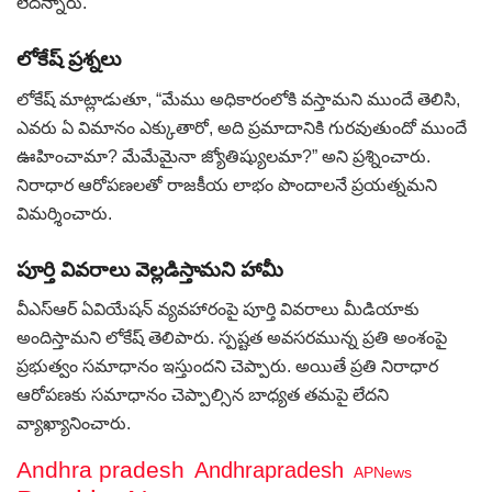
లేదన్నారు.
లోకేష్ ప్రశ్నలు
లోకేష్ మాట్లాడుతూ, “మేము అధికారంలోకి వస్తామని ముందే తెలిసి,
ఎవరు ఏ విమానం ఎక్కుతారో, అది ప్రమాదానికి గురవుతుందో ముందే
ఊహించామా? మేమేమైనా జ్యోతిష్యులమా?” అని ప్రశ్నించారు.
నిరాధార ఆరోపణలతో రాజకీయ లాభం పొందాలనే ప్రయత్నమని
విమర్శించారు.
పూర్తి వివరాలు వెల్లడిస్తామని హామీ
వీఎస్ఆర్ ఏవియేషన్ వ్యవహారంపై పూర్తి వివరాలు మీడియాకు
అందిస్తామని లోకేష్ తెలిపారు. స్పష్టత అవసరమున్న ప్రతి అంశంపై
ప్రభుత్వం సమాధానం ఇస్తుందని చెప్పారు. అయితే ప్రతి నిరాధార
ఆరోపణకు సమాధానం చెప్పాల్సిన బాధ్యత తమపై లేదని
వ్యాఖ్యానించారు.
Andhra pradesh
Andhrapradesh
APNews