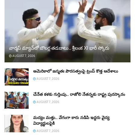
వార్మప్‌ మ్యాచ్‌లో బౌలర్ల తడబాటు.. శ్రీలంక XI భారీ స్కోరు
AUGUST 7, 2026
అమెరికాలో జన్మతః పౌరసత్వంపై ట్రంప్‌ కొత్త ఆదేశాలు
AUGUST 7, 2026
చేనేత కళకు గుర్తింపు.. రాజోలి నేతన్నకు రాష్ట్ర పురస్కారం
AUGUST 7, 2026
మద్యం మత్తు.. వేగంగా కారు నడిపి ఇద్దరు వైద్య
విద్యార్థులపైకి
AUGUST 7, 2026