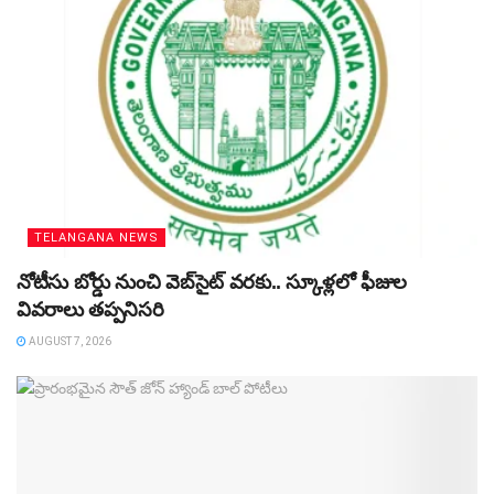
TELANGANA NEWS
నోటీసు బోర్డు నుంచి వెబ్‌సైట్‌ వరకు.. స్కూళ్లలో ఫీజుల
వివరాలు తప్పనిసరి
AUGUST 7, 2026