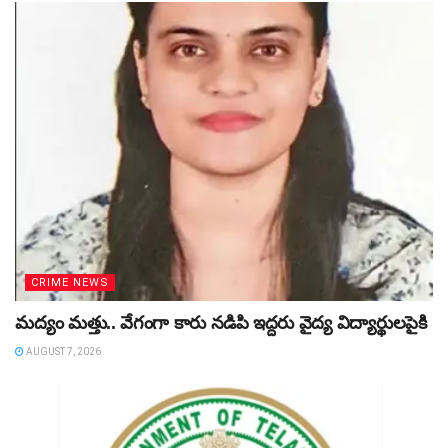
CRIME NEWS
మద్యం మత్తు.. వేగంగా కారు నడిపి ఇద్దరు వైద్య విద్యార్థులపైకి
AUGUST 7, 2026