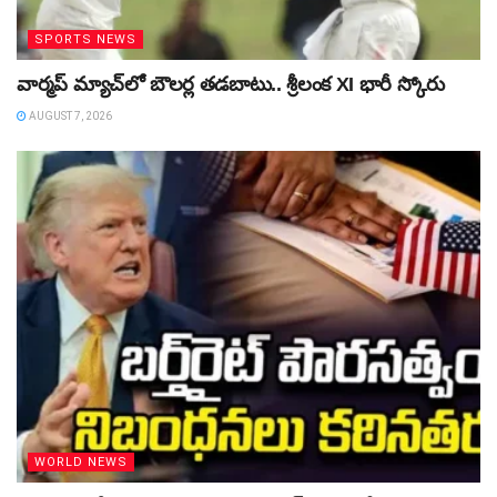
SPORTS NEWS
వార్మప్‌ మ్యాచ్‌లో బౌలర్ల తడబాటు.. శ్రీలంక XI భారీ స్కోరు
AUGUST 7, 2026
WORLD NEWS