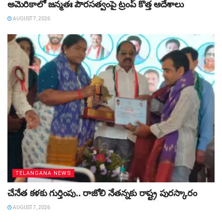
అమెరికాలో జన్మతః పౌరసత్వంపై ట్రంప్‌ కొత్త ఆదేశాలు
AUGUST 7, 2026
TELANGANA NEWS
చేనేత కళకు గుర్తింపు.. రాజోలి నేతన్నకు రాష్ట్ర పురస్కారం
AUGUST 7, 2026