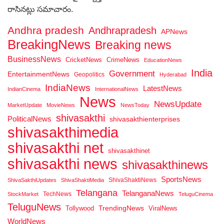
రాసినట్లు సమాచారం.
Andhra pradesh
Andhrapradesh
APNews
BreakingNews
Breaking news
BusinessNews
CricketNews
CrimeNews
EducationNews
India
Government
EntertainmentNews
Geopolitics
Hyderabad
IndiaNews
LatestNews
IndianCinema
InternationalNews
News
NewsUpdate
MarketUpdate
MovieNews
NewsToday
shivasakthi
PoliticalNews
shivasakthienterprises
shivasakthimedia
shivasakthi net
shivasakthinet
shivasakthi news
shivasakthinews
SportsNews
ShivaShaktiNews
ShivaSakthiUpdates
ShivaShaktiMedia
Telangana
TelanganaNews
TechNews
StockMarket
TeluguCinema
TeluguNews
Tollywood
TrendingNews
ViralNews
WorldNews