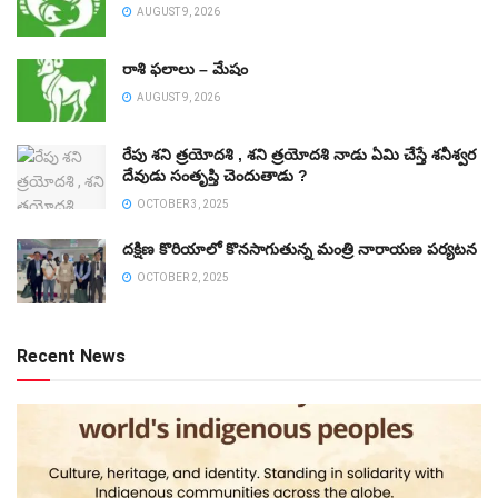
AUGUST 9, 2026
రాశి ఫలాలు – మేషం
AUGUST 9, 2026
రేపు శని త్రయోదశి , శని త్రయోదశి నాడు ఏమి చేస్తే శనీశ్వర
దేవుడు సంతృప్తి చెందుతాడు ?
OCTOBER 3, 2025
దక్షిణ కొరియాలో కొనసాగుతున్న మంత్రి నారాయణ పర్యటన
OCTOBER 2, 2025
Recent News