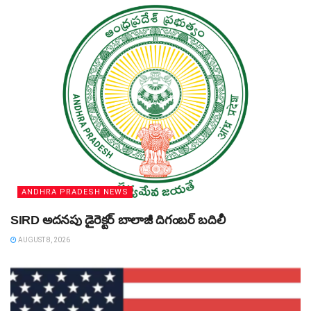
ANDHRA PRADESH NEWS
SIRD అదనపు డైరెక్టర్‌ బాలాజీ దిగంబర్‌ బదిలీ
AUGUST 8, 2026