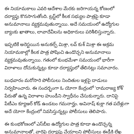
ఈ నియామకాలు ఎవరి ఆదేశాల మేరకు జరిగాయన్న కోణంలో
దర్యాప్తు కొనసాగుతోంది. ట్రస్ట్‌లో కీలక సభ్యుల పాత్రపై కూడా
అనుమానాలు వ్యక్తమవుతున్నాయి. అదే సమయంలో ఉద్యోగుల
బ్యాంకు ఖాతాలు, లావాదేవీలను అధికారులు పరిశీలిస్తున్నారు.
ఇప్పటికే అరెస్టయిన అనుకల్ప్ మిశ్రా, లవ్ కుశ్ మిశ్రా ఈ అక్రమ
నియామకాల్లో కీలక పాత్ర పోషించి ఉండొచ్చని అనుమానాలు
వ్యక్తమవుతున్నాయి. గతంలో కుంభమేళా సమయంలో భారీగా
విరాళాలు దోచుకున్నట్లు కూడా దర్యాప్తులో తేలినట్లు సమాచారం.
బుధవారం మరోసారి పోలీసులు నిందితుల ఇళ్లపై దాడులు
నిర్వహించారు. ఈ సందర్భంగా ఓ యోగా కేంద్రంలో ‘రామరాజ్య కోశ్’
పేరుతో ఉన్న విరాళాల హుండీని స్వాధీనం చేసుకున్నారు. దానిపై
పేటీఎం క్యూఆర్ కోడ్ ఉండటం గమనార్హం. అవినాష్ శుక్లా గత పదేళ్లుగా
అదే యోగా కేంద్రంలో నివసిస్తున్నట్లు పోలీసులు తెలిపారు.
ఈ కుంభకోణంలో ఎస్‌బీఐ ఉద్యోగుల పాత్ర కూడా ఉండొచ్చన్న
అనుమానాలతో, వారిపై దర్యాప్తు చేయాలని పోలీసులు ఈడీకి లేఖ