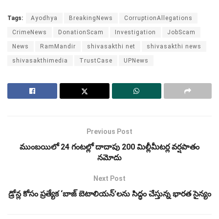
Tags:
Ayodhya
BreakingNews
CorruptionAllegations
CrimeNews
DonationScam
Investigation
JobScam
News
RamMandir
shivasakthi net
shivasakthi news
shivasakthimedia
TrustCase
UPNews
Previous Post
ముంబయిలో 24 గంటల్లో దాదాపు 200 మిల్లీమీటర్ల వర్షపాతం
నమోదు
Next Post
డ్రోన్ల కోసం ప్రత్యేక ‘బాజ్ బెటాలియన్’లను సిద్ధం చేస్తున్న భారత సైన్యం