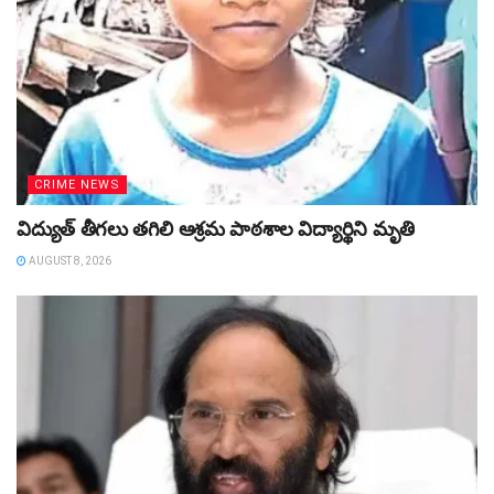
CRIME NEWS
విద్యుత్‌ తీగలు తగిలి ఆశ్రమ పాఠశాల విద్యార్థిని మృతి
AUGUST 8, 2026