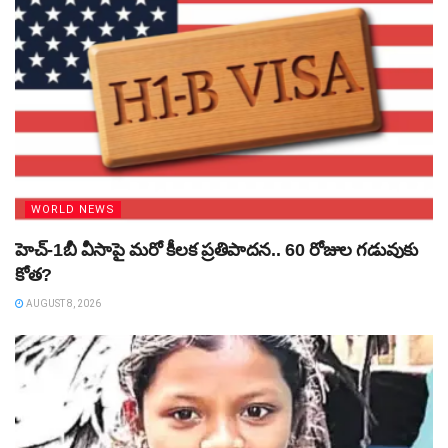
WORLD NEWS
హెచ్‌-1బీ వీసాపై మరో కీలక ప్రతిపాదన.. 60 రోజుల గడువుకు
కోత?
AUGUST 8, 2026