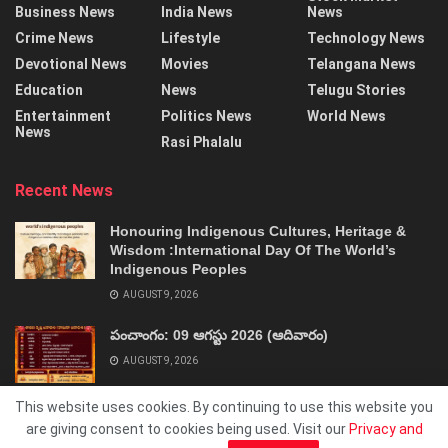
Business News
India News
News
Crime News
Lifestyle
Technology News
Devotional News
Movies
Telangana News
Education
News
Telugu Stories
Entertainment
Politics News
World News
News
Rasi Phalalu
Recent News
Honouring Indigenous Cultures, Heritage &
Wisdom :International Day Of The World’s
Indigenous Peoples
AUGUST 9, 2026
పంచాంగం: 09 ఆగస్టు 2026 (ఆదివారం)
AUGUST 9, 2026
This website uses cookies. By continuing to use this website you
are giving consent to cookies being used. Visit our
Privacy and