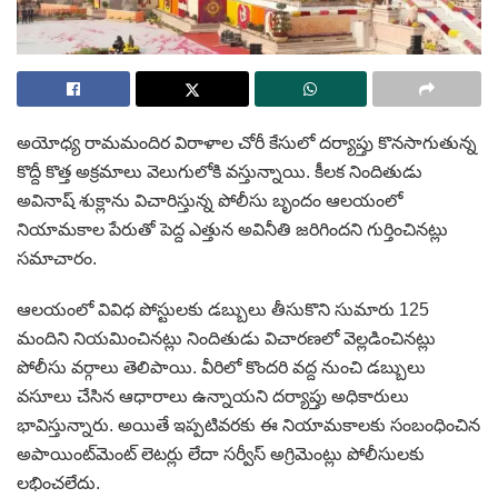
అయోధ్య రామమందిర విరాళాల చోరీ కేసులో దర్యాప్తు కొనసాగుతున్న
కొద్దీ కొత్త అక్రమాలు వెలుగులోకి వస్తున్నాయి. కీలక నిందితుడు
అవినాష్ శుక్లాను విచారిస్తున్న పోలీసు బృందం ఆలయంలో
నియామకాల పేరుతో పెద్ద ఎత్తున అవినీతి జరిగిందని గుర్తించినట్లు
సమాచారం.
ఆలయంలో వివిధ పోస్టులకు డబ్బులు తీసుకొని సుమారు 125
మందిని నియమించినట్లు నిందితుడు విచారణలో వెల్లడించినట్లు
పోలీసు వర్గాలు తెలిపాయి. వీరిలో కొందరి వద్ద నుంచి డబ్బులు
వసూలు చేసిన ఆధారాలు ఉన్నాయని దర్యాప్తు అధికారులు
భావిస్తున్నారు. అయితే ఇప్పటివరకు ఈ నియామకాలకు సంబంధించిన
అపాయింట్‌మెంట్ లెటర్లు లేదా సర్వీస్ అగ్రిమెంట్లు పోలీసులకు
లభించలేదు.