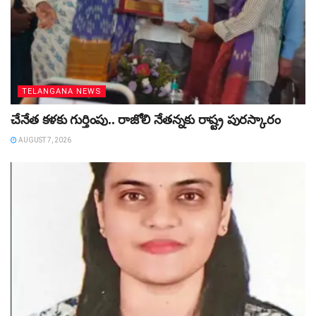
TELANGANA NEWS
చేనేత కళకు గుర్తింపు.. రాజోలి నేతన్నకు రాష్ట్ర పురస్కారం
AUGUST 7, 2026