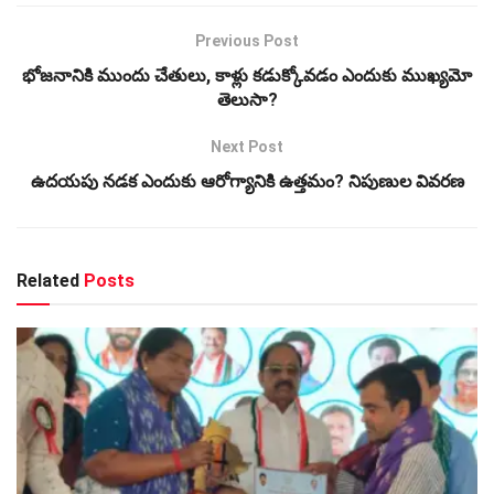
Previous Post
భోజనానికి ముందు చేతులు, కాళ్లు కడుక్కోవడం ఎందుకు ముఖ్యమో
తెలుసా?
Next Post
ఉదయపు నడక ఎందుకు ఆరోగ్యానికి ఉత్తమం? నిపుణుల వివరణ
Related
Posts