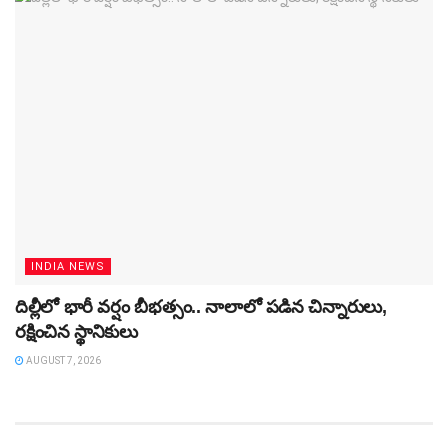
INDIA NEWS
దిల్లీలో భారీ వర్షం బీభత్సం.. నాలాలో పడిన చిన్నారులు,
రక్షించిన స్థానికులు
AUGUST 7, 2026