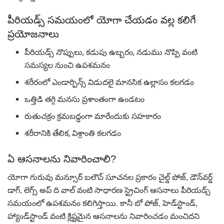
పీరియడ్స్ సమయంలో యోగా చేయడం వల్ల కలిగే
ప్రయోజనాలు
పీరియడ్స్ నొప్పులు, కడుపు ఉబ్బరం, నడుము నొప్పి వంటి
సమస్యల నుంచి ఉపశమనం
శరీరంలో ఎండార్ఫిన్స్ విడుదలై మానసిక ఉల్లాసం కలగడం
ఒత్తిడి తగ్గి మనసు ప్రశాంతంగా ఉండటం
రుతుచక్రం క్రమబద్ధంగా మారేందుకు సహకారం
శరీరానికి తేలిక, విశ్రాంతి కలగడం
ఏ ఆసనాలను నివారించాలి?
యోగా గురువు మన్సూర్ బలౌచ్ సూచనల ప్రకారం చైల్డ్ పోజ్, డౌన్‌వర్డ్
డాగ్, లెగ్స్ అప్ ది వాల్ వంటి సాధారణ స్ట్రెచింగ్ ఆసనాలు పీరియడ్స్
సమయంలో ఉపశమనం కలిగిస్తాయి. కానీ బో పోజ్, హెడ్‌స్టాండ్,
హ్యాండ్‌స్టాండ్ వంటి క్లిష్టమైన ఆసనాలను నివారించడం మంచిదని