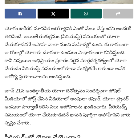
యోగం శారీరక, మానసిక ఆరోగ్యానికి ఎంతో మేలు చేస్తుందని అందరికీ
తెలిసిందే. అయితే రుతుక్రమం (పీరియడ్స్) సమయంలో యోగా
చేయకూడదనే అపోహ చాలా మంది మహిళల్లో ఉంది. ఈ కారణంగా
ఆ రోజుల్లో యోగాకు దూరంగా ఉండటం సాధారణంగా కనిపిస్తుంది.
కానీ నిపుణుల అభిప్రాయం ప్రకారం సరైన మార్గదర్శకత్వంలో యోగా
చేయడం పీరియడ్స్ సమయంలో కూడా సురక్షితమే కాకుండా అనేక
ఆరోగ్య ప్రయోజనాలను అందిస్తుంది.
జూన్ 21న అంతర్జాతీయ యోగా దినోత్సవం సందర్భంగా సోషల్
మీడియాలో పోస్ట్ చేసిన వీడియోలో అంషులా కపూర్, యోగా ట్రైనర్
అంషుకా పార్వాణీ కలిసి పలు అపోహలను ఖండించారు. పీరియడ్స్
సమయంలో యోగా చేయకూడదనే భావన పూర్తిగా అపోహేనని వారు
స్పష్టం చేశారు.
పీరియడ్స్‌లో యోగా చేయొచ్చా?