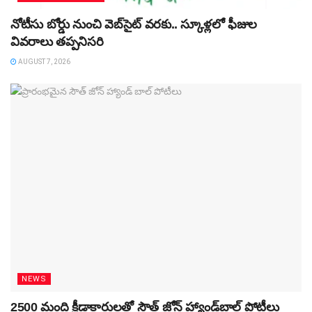
నోటీసు బోర్డు నుంచి వెబ్‌సైట్‌ వరకు.. స్కూళ్లలో ఫీజుల
వివరాలు తప్పనిసరి
AUGUST 7, 2026
NEWS
2500 మంది క్రీడాకారులతో సౌత్‌ జోన్‌ హ్యాండ్‌బాల్‌ పోటీలు