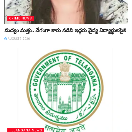
CRIME NEWS
మద్యం మత్తు.. వేగంగా కారు నడిపి ఇద్దరు వైద్య విద్యార్థులపైకి
AUGUST 7, 2026
TELANGANA NEWS