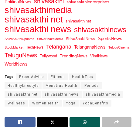
shivasakthi
PoliticalNews
shivasakthienterprises
shivasakthimedia
shivasakthi net
shivasakthinet
shivasakthi news
shivasakthinews
SportsNews
ShivaShaktiNews
ShivaSakthiUpdates
ShivaShaktiMedia
Telangana
TelanganaNews
TechNews
StockMarket
TeluguCinema
TeluguNews
Tollywood
TrendingNews
ViralNews
WorldNews
Tags:
ExpertAdvice
Fitness
HealthTips
HealthyLifestyle
MenstrualHealth
Periods
shivasakthi net
shivasakthi news
shivasakthimedia
Wellness
WomenHealth
Yoga
YogaBenefits