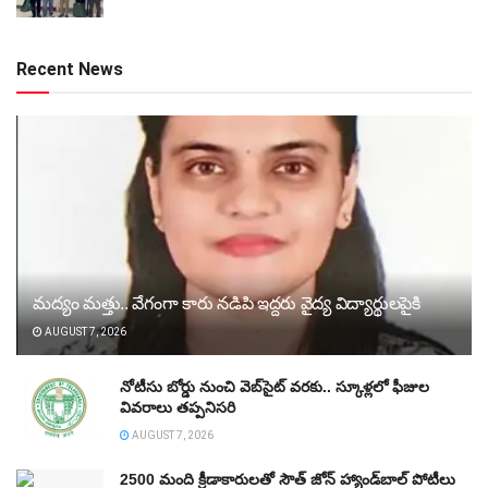
Recent News
మద్యం మత్తు.. వేగంగా కారు నడిపి ఇద్దరు వైద్య విద్యార్థులపైకి
AUGUST 7, 2026
నోటీసు బోర్డు నుంచి వెబ్‌సైట్‌ వరకు.. స్కూళ్లలో ఫీజుల
వివరాలు తప్పనిసరి
AUGUST 7, 2026
2500 మంది క్రీడాకారులతో సౌత్‌ జోన్‌ హ్యాండ్‌బాల్‌ పోటీలు