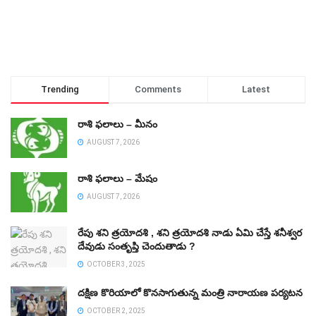
Trending
Comments
Latest
రాశి ఫలాలు – మీనం
AUGUST 7, 2026
రాశి ఫలాలు – మేషం
AUGUST 7, 2026
రేపు శని త్రయోదశి , శని త్రయోదశి నాడు ఏమి చేస్తే శనీశ్వర
దేవుడు సంతృప్తి చెందుతాడు ?
OCTOBER 3, 2025
దక్షిణ కొరియాలో కొనసాగుతున్న మంత్రి నారాయణ పర్యటన
OCTOBER 2, 2025