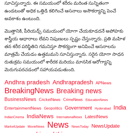
సూచిస్తున్నారు. ఈ సమయంలో శరీరం మరింత సున్నితంగా
ఉండటంతో అధిక ఒత్తిడి కలిగించే ఆసనాలు అసౌకర్యాన్ని పెంచే
అవకాశం ఉంటుంది.
మొత్తానికి, పీరియడ్స్ సమయంలో యోగా చేయకూడదనే అపోహకు
శాస్త్రీయ ఆధారాలు లేవని నిపుణులు స్పష్టం చేస్తున్నారు. ప్రతి మహిళ
తన శరీర పరిస్థితిని గమనిస్తూ సౌకర్యంగా అనిపించే ఆసనాలను
మాత్రమే చేయడం ఉత్తమమని సూచిస్తున్నారు. సరైన యోగా సాధన
రుతుక్రమ సమయంలో శారీరక మరియు మానసిక ఆరోగ్యాన్ని
మెరుగుపరచడంలో సహాయపడుతుంది.
Andhra pradesh
Andhrapradesh
APNews
BreakingNews
Breaking news
BusinessNews
CricketNews
CrimeNews
EducationNews
India
Government
EntertainmentNews
Geopolitics
Hyderabad
IndiaNews
LatestNews
IndianCinema
InternationalNews
News
NewsUpdate
MarketUpdate
MovieNews
NewsToday