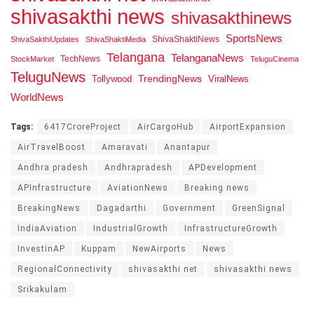
shivasakthi news
shivasakthinews
SportsNews
ShivaShaktiNews
ShivaSakthiUpdates
ShivaShaktiMedia
Telangana
TelanganaNews
TechNews
StockMarket
TeluguCinema
TeluguNews
Tollywood
TrendingNews
ViralNews
WorldNews
Tags:
6417CroreProject
AirCargoHub
AirportExpansion
AirTravelBoost
Amaravati
Anantapur
Andhra pradesh
Andhrapradesh
APDevelopment
APInfrastructure
AviationNews
Breaking news
BreakingNews
Dagadarthi
Government
GreenSignal
IndiaAviation
IndustrialGrowth
InfrastructureGrowth
InvestinAP
Kuppam
NewAirports
News
RegionalConnectivity
shivasakthi net
shivasakthi news
Srikakulam