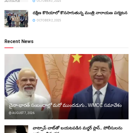
OCTOBER 3, 2025
దక్షిణ కొరియాలో కొనసాగుతున్న మంత్రి నారాయణ పర్యటన
OCTOBER 2, 2025
Recent News
చైనా-భారత్ సంబంధాల్లో మరో ముందడుగు.. WMCC సమావేశం
AUGUST 7, 2026
వాట్సాప్ చాట్‌తో బయటపడిన మర్డర్ ప్లాన్.. పోలీసులను