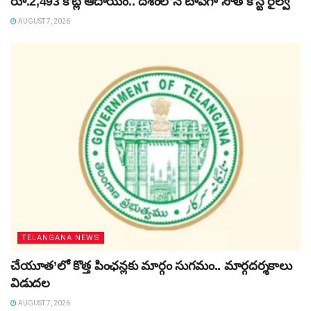
రూ.2,493 కోట్ల ఆదాయం.. దేశంలోనే టాప్‌గా సౌత్ కోస్ట్ రైల్వే
AUGUST 7, 2026
TELANGANA NEWS
చేయూత’లో కొత్త పింఛన్లకు మార్గం సుగమం.. మార్గదర్శకాలు
విడుదల
AUGUST 7, 2026