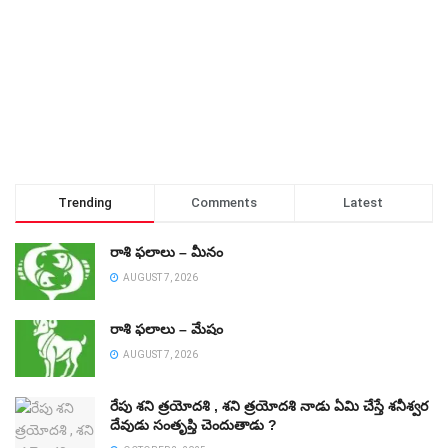
Trending
Comments
Latest
రాశి ఫలాలు – మీనం
AUGUST 7, 2026
రాశి ఫలాలు – మేషం
AUGUST 7, 2026
రేపు శని త్రయోదశి , శని త్రయోదశి నాడు ఏమి చేస్తే శనీశ్వర
దేవుడు సంతృప్తి చెందుతాడు ?