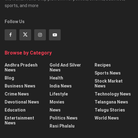
sports, and more
Follow Us
Browse by Category
Andhra Pradesh
Gold And Silver
Recipes
News
News
Sports News
Blog
Health
Stock Market
Business News
India News
News
Crime News
Lifestyle
Technology News
Devotional News
Movies
Telangana News
Education
News
Telugu Stories
Entertainment
Politics News
World News
News
Rasi Phalalu