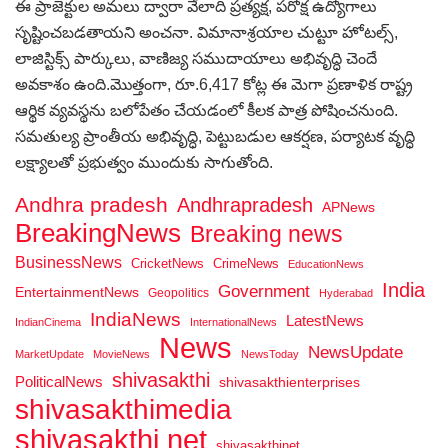
ఈ ప్రాజెక్టుల అమలు ద్వారా వేలాది ప్రత్యక్ష, పరోక్ష ఉద్యోగాలు
సృష్టించబడతాయని అంచనా. విమానాశ్రయాల చుట్టూ హోటల్స్,
లాజిస్టిక్స్ పార్కులు, వాణిజ్య సముదాయాలు అభివృద్ధి చెందే
అవకాశం ఉంది.మొత్తంగా, రూ.6,417 కోట్ల ఈ మెగా ప్రణాళిక రాష్ట్ర
ఆర్థిక వ్యవస్థను బలోపేతం చేయడంలో కీలక పాత్ర పోషించనుంది.
సమతుల్య ప్రాంతీయ అభివృద్ధి, పెట్టుబడుల ఆకర్షణ, పర్యాటక వృద్ధి
లక్ష్యాలతో ప్రభుత్వం ముందుకు సాగుతోంది.
Andhra pradesh
Andhrapradesh
APNews
BreakingNews
Breaking news
BusinessNews
CricketNews
CrimeNews
EducationNews
India
Government
EntertainmentNews
Geopolitics
Hyderabad
IndiaNews
LatestNews
IndianCinema
InternationalNews
News
NewsUpdate
MarketUpdate
MovieNews
NewsToday
shivasakthi
PoliticalNews
shivasakthienterprises
shivasakthimedia
shivasakthi net
shivasakthinet