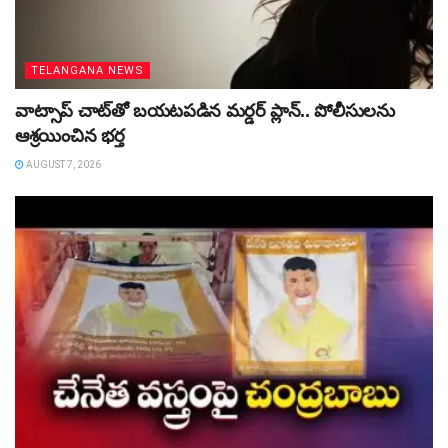
TELANGANA NEWS
వాట్సాప్ చాట్‌తో బయటపడిన మర్డర్ ప్లాన్.. పోలీసులను
ఆశ్రయించిన భర్త
AUGUST 7, 2026