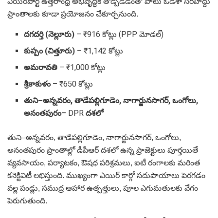
ఎయిర్‌పోర్ట్ ఉత్తరాంధ్ర అభివృద్ధికి తోడ్పడడంతో పాటు ఒడిశా సరిహద్దు
ప్రాంతాలకు కూడా ప్రయోజనం చేకూర్చనుంది.
దగదర్తి (నెల్లూరు)
– ₹916 కోట్లు (PPP మోడల్)
కుప్పం (చిత్తూరు)
– ₹1,142 కోట్లు
అమరావతి
– ₹1,000 కోట్లు
శ్రీకాకుళం
– ₹650 కోట్లు
తుని–అన్నవరం, తాడేపల్లిగూడెం, నాగార్జునసాగర్, ఒంగోలు,
అనంతపురం
– DPR
దశలో
తుని–అన్నవరం, తాడేపల్లిగూడెం, నాగార్జునసాగర్, ఒంగోలు,
అనంతపురం ప్రాంతాల్లో డీపీఆర్ దశలో ఉన్న ప్రాజెక్టులు పూర్తయితే
వ్యవసాయం, పర్యాటకం, ఔషధ పరిశ్రమలు, ఐటీ రంగాలకు మరింత
కనెక్టివిటీ లభిస్తుంది. ముఖ్యంగా ఎయిర్ కార్గో సదుపాయాలు పెరగడం
వల్ల పండ్లు, సముద్ర ఆహార ఉత్పత్తులు, పూల ఎగుమతులకు వేగం
పెరుగుతుంది.