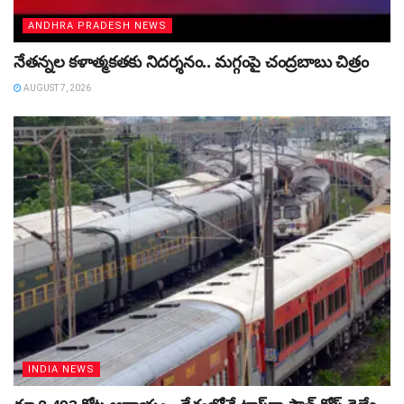
ANDHRA PRADESH NEWS
నేతన్నల కళాత్మకతకు నిదర్శనం.. మగ్గంపై చంద్రబాబు చిత్రం
AUGUST 7, 2026
INDIA NEWS