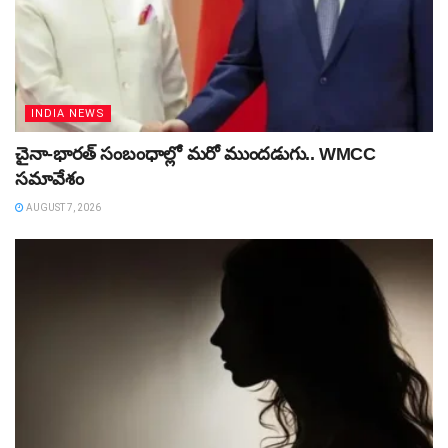
INDIA NEWS
చైనా-భారత్ సంబంధాల్లో మరో ముందడుగు.. WMCC
సమావేశం
AUGUST 7, 2026