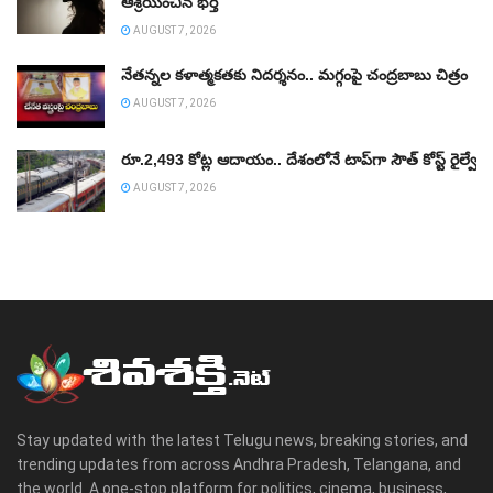
ఆశ్రయించిన భర్త
AUGUST 7, 2026
నేతన్నల కళాత్మకతకు నిదర్శనం.. మగ్గంపై చంద్రబాబు చిత్రం
AUGUST 7, 2026
రూ.2,493 కోట్ల ఆదాయం.. దేశంలోనే టాప్‌గా సౌత్ కోస్ట్ రైల్వే
AUGUST 7, 2026
Stay updated with the latest Telugu news, breaking stories, and
trending updates from across Andhra Pradesh, Telangana, and
the world. A one-stop platform for politics, cinema, business,