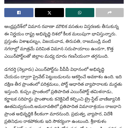
ఆంధ్రప్రదేశ్‌లో విమాన రవాణా మౌలిక వసతుల విస్తరణకు తీసుకున్న
ఈ నిర్ణయం రాష్ట్ర అభివృద్ధి దిశలో కీలక మలుపుగా భావిస్తున్నారు.
ప్రస్తుతం విశాఖపట్నం, విజయవాడ, తిరుపతి, రాజమండ్రి వంటి
నగరాల్లో మాత్రమే పరిమిత విమాన సదుపాయాలు ఉండగా, కొత్త
ఎయిర్‌పోర్ట్‌లతో జిల్లాల మధ్య దూరం గణనీయంగా తగ్గనుంది.
డగదర్తి (నెల్లూరు) ఎయిర్‌పోర్ట్‌ను పీపీపీ విధానంలో అభివృద్ధి
చేయడం ద్వారా ప్రైవేట్ పెట్టుబడులను ఆకర్షించే అవకాశం ఉంది. ఇది
దక్షిణ తీర ప్రాంతంలో పరిశ్రమలు, పోర్ట్ ఆధారిత వ్యాపారాలకు మద్దతు
ఇస్తుంది. కుప్పం ప్రాంతంలో ప్రతిపాదిత ఎయిర్‌పోర్ట్ తమిళనాడు,
కర్ణాటక సరిహద్దు ప్రాంతాలకు కనెక్టివిటీ కల్పించి ట్రై-స్టేట్ వాణిజ్యానికి
ఊతమివ్వనుంది.అమరావతిలో ప్రతిపాదిత విమానాశ్రయం రాజధాని
ప్రాంత అభివృద్ధికి కీలకంగా మారనుంది. ప్రభుత్వ, వ్యాపార, విదేశీ
ప్రతినిధుల రాకపోకలకు ఇది సౌకర్యంగా ఉంటుంది. శ్రీకాకుళం