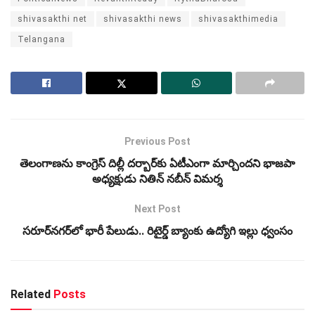
shivasakthi net
shivasakthi news
shivasakthimedia
Telangana
Previous Post
తెలంగాణను కాంగ్రెస్‌ దిల్లీ దర్బార్‌కు ఏటీఎంగా మార్చిందని భాజపా
అధ్యక్షుడు నితిన్‌ నబీన్‌ విమర్శ
Next Post
సరూర్‌నగర్‌లో భారీ పేలుడు.. రిటైర్డ్‌ బ్యాంకు ఉద్యోగి ఇల్లు ధ్వంసం
Related
Posts