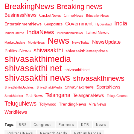
BreakingNews
Breaking news
BusinessNews
CricketNews
CrimeNews
EducationNews
India
Government
EntertainmentNews
Geopolitics
Hyderabad
IndiaNews
LatestNews
IndianCinema
InternationalNews
News
NewsUpdate
MarketUpdate
MovieNews
NewsToday
shivasakthi
PoliticalNews
shivasakthienterprises
shivasakthimedia
shivasakthi net
shivasakthinet
shivasakthi news
shivasakthinews
SportsNews
ShivaShaktiNews
ShivaSakthiUpdates
ShivaShaktiMedia
Telangana
TelanganaNews
TechNews
StockMarket
TeluguCinema
TeluguNews
Tollywood
TrendingNews
ViralNews
WorldNews
Tags:
BRS
Congress
Farmers
KTR
News
PoliticalNews
RevanthReddy
RythuBharosa