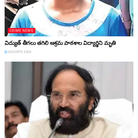
CRIME NEWS
విద్యుత్‌ తీగలు తగిలి ఆశ్రమ పాఠశాల విద్యార్థిని మృతి
AUGUST 8, 2026