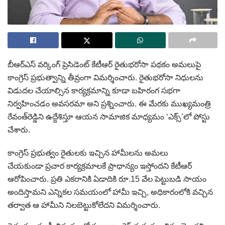
బీఆర్‌ఎస్‌ వర్కింగ్‌ ప్రెసిడెంట్‌ కేటీఆర్‌ రైతుభరోసా పథకం అమలుపై
కాంగ్రెస్‌ ప్రభుత్వాన్ని తీవ్రంగా విమర్శించారు. రైతుభరోసా నిధులను
విడుదల చేయాల్సిన కార్యక్రమాన్ని కూడా బహిరంగ సభగా
నిర్వహించడం అవసరమా అని ప్రశ్నించారు. ఈ మేరకు ముఖ్యమంత్రి
రేవంత్‌రెడ్డిని ఉద్దేశిస్తూ ఆయన సామాజిక మాధ్యమం ‘ఎక్స్‌’లో పోస్టు
చేశారు.
కాంగ్రెస్‌ ప్రభుత్వం రైతులకు ఇచ్చిన హామీలను అమలు
చేయకుండా ప్రచార కార్యక్రమాలకే ప్రాధాన్యం ఇస్తోందని కేటీఆర్‌
ఆరోపించారు. ప్రతి ఎకరానికి ఏడాదికి రూ.15 వేల పెట్టుబడి సాయం
అందిస్తామని ఎన్నికల సమయంలో హామీ ఇచ్చి, అధికారంలోకి వచ్చిన
తర్వాత ఆ హామీని నిలబెట్టుకోలేదని విమర్శించారు.