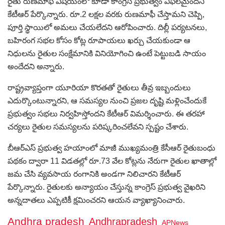
రైతు రుణమాఫీ విషయంలో కూడా కాంగ్రెస్‌ ప్రభుత్వం విఫలమైందని
కేటీఆర్‌ పేర్కొన్నారు. రూ.2 లక్షల వరకు రుణమాఫీ చేస్తామని చెప్పి,
పూర్తి స్థాయిలో అమలు చేయలేదని ఆరోపించారు. దిల్లీ పర్యటనలు,
బహిరంగ సభల కోసం కోట్ల రూపాయలు ఖర్చు చేయకుండా ఆ
నిధులను రైతుల సంక్షేమానికి వినియోగించి ఉంటే పెట్టుబడి సాయం
అందేదని అన్నారు.
రాష్ట్రవ్యాప్తంగా యూరియా కొరతతో రైతులు తీవ్ర ఇబ్బందులు
ఎదుర్కొంటున్నారని, ఆ సమస్యల నుంచి ప్రజల దృష్టి మళ్లించేందుకే
ప్రభుత్వం సభలు నిర్వహిస్తోందని కేటీఆర్‌ విమర్శించారు. ఈ తరహా
చర్యలు రైతుల సమస్యలను పరిష్కరించలేవని స్పష్టం చేశారు.
బీఆర్‌ఎస్‌ ప్రభుత్వ హయాంలో మాజీ ముఖ్యమంత్రి కేసీఆర్‌ రైతుబంధు
పథకం ద్వారా 11 విడతల్లో రూ.73 వేల కోట్లను నేరుగా రైతుల ఖాతాల్లో
జమ చేసి వ్యవసాయ రంగానికి అండగా నిలిచారని కేటీఆర్‌
పేర్కొన్నారు. రైతులకు అన్యాయం చేస్తున్న కాంగ్రెస్‌ ప్రభుత్వ వైఖరిని
అన్నదాతలు ఎప్పటికీ క్షమించరని ఆయన వ్యాఖ్యానించారు.
Andhra pradesh
Andhrapradesh
APNews