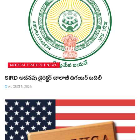
ANDHRA PRADESH NEWS
SIRD అదనపు డైరెక్టర్‌ బాలాజీ దిగంబర్‌ బదిలీ
AUGUST 8, 2026