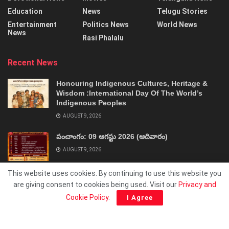
Education
News
Telugu Stories
Entertainment
Politics News
World News
News
Rasi Phalalu
Recent News
Honouring Indigenous Cultures, Heritage &
Wisdom :International Day Of The World’s
Indigenous Peoples
AUGUST 9, 2026
పంచాంగం: 09 ఆగస్టు 2026 (ఆదివారం)
AUGUST 9, 2026
This website uses cookies. By continuing to use this website you
are giving consent to cookies being used. Visit our
Privacy and
Cookie Policy
.
I Agree
About
Advertise
Privacy & Policy
Contact