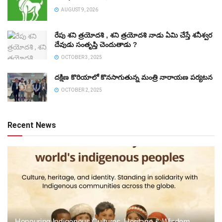
AUGUST 9, 2026
రేపు శని త్రయోదశి , శని త్రయోదశి నాడు ఏమి చేస్తే శనీశ్వర
దేవుడు సంతృప్తి చెందుతాడు ?
OCTOBER 3, 2025
దక్షిణ కొరియాలో కొనసాగుతున్న మంత్రి నారాయణ పర్యటన
OCTOBER 2, 2025
Recent News
Honouring Indigenous Cultures, Heritage & Wisdom