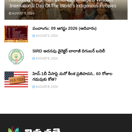
:International Day Of The World’s Indigenous Peoples
AUGUST 9, 2026
పంచాంగం: 09 ఆగస్టు 2026 (ఆదివారం)
AUGUST 9, 2026
SIRD అదనపు డైరెక్టర్‌ బాలాజీ దిగంబర్‌ బదిలీ
AUGUST 8, 2026
హెచ్‌-1బీ వీసాపై మరో కీలక ప్రతిపాదన.. 60 రోజుల
గడువుకు కోత?
AUGUST 8, 2026