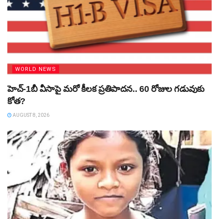
WORLD NEWS
హెచ్‌-1బీ వీసాపై మరో కీలక ప్రతిపాదన.. 60 రోజుల గడువుకు
కోత?
AUGUST 8, 2026