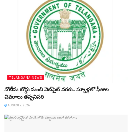
TELANGANA NEWS
నోటీసు బోర్డు నుంచి వెబ్‌సైట్‌ వరకు.. స్కూళ్లలో ఫీజుల
వివరాలు తప్పనిసరి
AUGUST 7, 2026