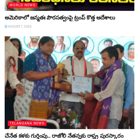
WORLD NEWS
అమెరికాలో జన్మతః పౌరసత్వంపై ట్రంప్‌ కొత్త ఆదేశాలు
AUGUST 7, 2026
TELANGANA NEWS
చేనేత కళకు గుర్తింపు.. రాజోలి నేతన్నకు రాష్ట్ర పురస్కారం