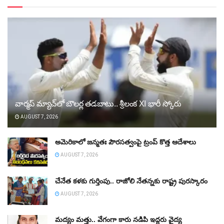
వార్మప్‌ మ్యాచ్‌లో బౌలర్ల తడబాటు.. శ్రీలంక XI భారీ స్కోరు
AUGUST 7, 2026
అమెరికాలో జన్మతః పౌరసత్వంపై ట్రంప్‌ కొత్త ఆదేశాలు
AUGUST 7, 2026
చేనేత కళకు గుర్తింపు.. రాజోలి నేతన్నకు రాష్ట్ర పురస్కారం
AUGUST 7, 2026
మద్యం మత్తు.. వేగంగా కారు నడిపి ఇద్దరు వైద్య