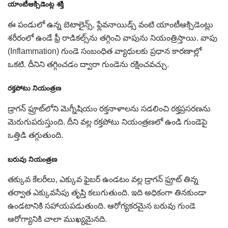
యాంటీఆక్సిడెంట్ల శక్తి
ఈ పండులో ఉన్న బెటాలైన్స్, ఫ్లేవనాయిడ్స్ వంటి యాంటీఆక్సిడెంట్లు
శరీరంలో ఉండే ఫ్రీ రాడికల్స్‌ను తగ్గించి వాపును నియంత్రిస్తాయి. వాపు
(Inflammation) గుండె సంబంధిత వ్యాధులకు ప్రధాన కారణాల్లో
ఒకటి. దీనిని తగ్గించడం ద్వారా గుండెను రక్షించవచ్చు.
రక్తపోటు నియంత్రణ
డ్రాగన్ ఫ్రూట్‌లోని మెగ్నీషియం రక్తనాళాలను సడలించి రక్తప్రసరణను
మెరుగుపరుస్తుంది. దీని వల్ల రక్తపోటు నియంత్రణలో ఉండి గుండెపై
ఒత్తిడి తగ్గుతుంది.
బరువు నియంత్రణ
తక్కువ కేలరీలు, ఎక్కువ ఫైబర్ ఉండటం వల్ల డ్రాగన్ ఫ్రూట్ తిన్న
తర్వాత ఎక్కువసేపు తృప్తి కలుగుతుంది. ఇది అధికంగా తినకుండా
ఉండటానికి సహాయపడుతుంది. ఆరోగ్యకరమైన బరువు గుండె
ఆరోగ్యానికి చాలా ముఖ్యమైనది.