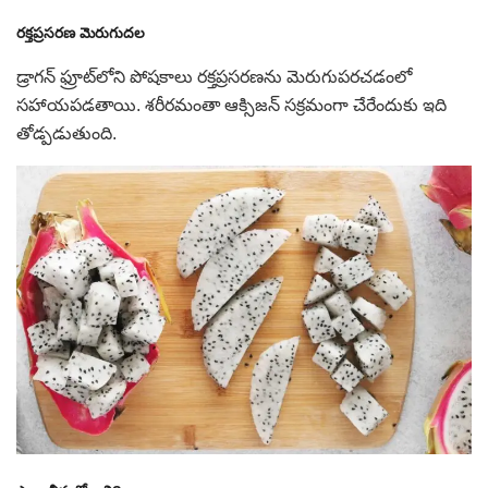
రక్తప్రసరణ మెరుగుదల
డ్రాగన్ ఫ్రూట్‌లోని పోషకాలు రక్తప్రసరణను మెరుగుపరచడంలో
సహాయపడతాయి. శరీరమంతా ఆక్సిజన్ సక్రమంగా చేరేందుకు ఇది
తోడ్పడుతుంది.