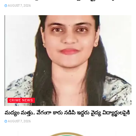
AUGUST 7, 2026
CRIME NEWS
మద్యం మత్తు.. వేగంగా కారు నడిపి ఇద్దరు వైద్య విద్యార్థులపైకి
AUGUST 7, 2026