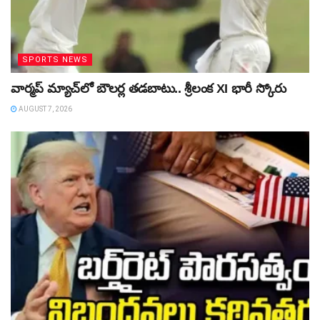
SPORTS NEWS
వార్మప్‌ మ్యాచ్‌లో బౌలర్ల తడబాటు.. శ్రీలంక XI భారీ స్కోరు
AUGUST 7, 2026