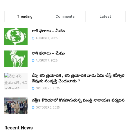
Trending
Comments
Latest
రాశి ఫలాలు – మీనం
AUGUST 7, 2026
రాశి ఫలాలు – మేషం
AUGUST 7, 2026
రేపు శని త్రయోదశి , శని త్రయోదశి నాడు ఏమి చేస్తే శనీశ్వర
దేవుడు సంతృప్తి చెందుతాడు ?
OCTOBER 3, 2025
దక్షిణ కొరియాలో కొనసాగుతున్న మంత్రి నారాయణ పర్యటన
OCTOBER 2, 2025
Recent News