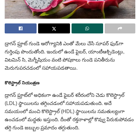
డ్రాగన్ ఫ్రూట్ గుండె ఆరోగ్యానికి ఎంతో మేలు చేసే సూపర్ ఫుడ్‌గా
గుర్తింపు పొందుతోంది. ఇందులో ఉండే ఫైబర్, యాంటీఆక్సిడెంట్లు,
విటమిన్ సి, మెగ్నీషియం వంటి పోషకాలు గుండె పనితీరును
మెరుగుపరచడంలో సహాయపడతాయి.
కొలెస్ట్రాల్ నియంత్రణ
డ్రాగన్ ఫ్రూట్‌లో అధికంగా ఉండే ఫైబర్ శరీరంలోని చెడు కొలెస్ట్రాల్
(LDL) స్థాయిలను తగ్గించడంలో సహాయపడుతుంది. అదే
సమయంలో మంచి కొలెస్ట్రాల్ (HDL) స్థాయిలను సమతుల్యంగా
ఉంచడంలో మద్దతు ఇస్తుంది. దీంతో రక్తనాళాల్లో కొవ్వు పేరుకుపోవడం
తగ్గి గుండె జబ్బుల ప్రమాదం తగ్గుతుంది.