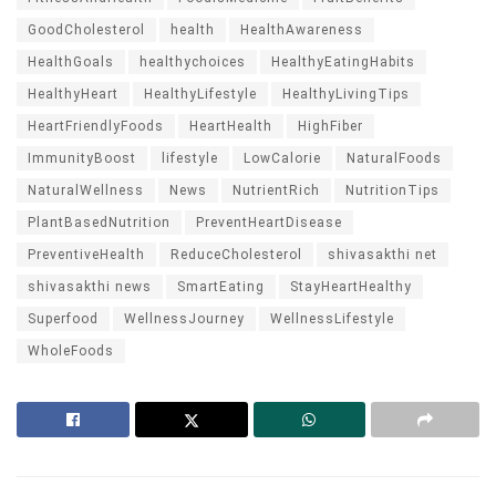
GoodCholesterol
health
HealthAwareness
HealthGoals
healthychoices
HealthyEatingHabits
HealthyHeart
HealthyLifestyle
HealthyLivingTips
HeartFriendlyFoods
HeartHealth
HighFiber
ImmunityBoost
lifestyle
LowCalorie
NaturalFoods
NaturalWellness
News
NutrientRich
NutritionTips
PlantBasedNutrition
PreventHeartDisease
PreventiveHealth
ReduceCholesterol
shivasakthi net
shivasakthi news
SmartEating
StayHeartHealthy
Superfood
WellnessJourney
WellnessLifestyle
WholeFoods