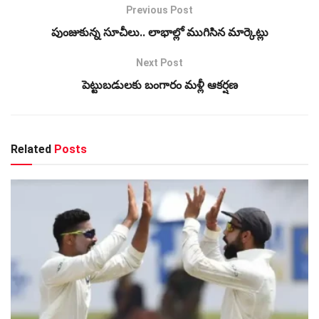
Previous Post
పుంజుకున్న సూచీలు.. లాభాల్లో ముగిసిన మార్కెట్లు
Next Post
పెట్టుబడులకు బంగారం మళ్లీ ఆకర్షణ
Related
Posts