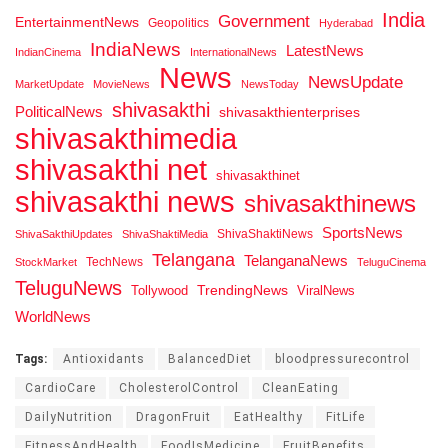
India
Government
EntertainmentNews
Geopolitics
Hyderabad
IndiaNews
LatestNews
IndianCinema
InternationalNews
News
NewsUpdate
MarketUpdate
MovieNews
NewsToday
shivasakthi
PoliticalNews
shivasakthienterprises
shivasakthimedia
shivasakthi net
shivasakthinet
shivasakthi news
shivasakthinews
SportsNews
ShivaShaktiNews
ShivaSakthiUpdates
ShivaShaktiMedia
Telangana
TelanganaNews
TechNews
StockMarket
TeluguCinema
TeluguNews
Tollywood
TrendingNews
ViralNews
WorldNews
Tags:
Antioxidants
BalancedDiet
bloodpressurecontrol
CardioCare
CholesterolControl
CleanEating
DailyNutrition
DragonFruit
EatHealthy
FitLife
FitnessAndHealth
FoodIsMedicine
FruitBenefits