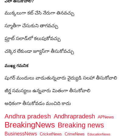
ఎలా తీసుకోవాలి?
ముక్కలుగా కట్ చేసి నేరుగా తినవచ్చు
స్మూతీగా చేసుకుని తాగవచ్చు
ఫ్రూట్ సలాడ్‌లో కలుపుకోవచ్చు
చక్కెర లేకుండా జ్యూస్‌గా తీసుకోవచ్చు
ముఖ్య గమనిక
షుగర్ మందులు వాడుతున్నవారు వైద్యుడి సలహా తీసుకోవాలి
జీర్ణ సమస్యలు ఉన్నవారు మితంగా తీసుకోవాలి
అధికంగా తీసుకోవడం మంచిది కాదు
Andhra pradesh
Andhrapradesh
APNews
BreakingNews
Breaking news
BusinessNews
CricketNews
CrimeNews
EducationNews